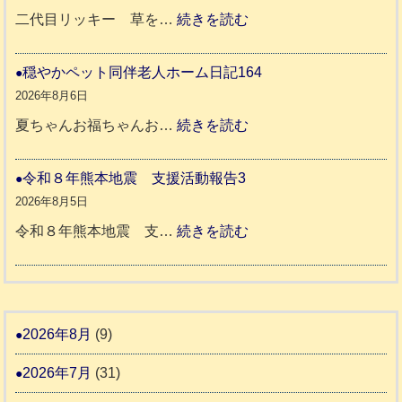
ち
年
:
二代目リッキー 草を…
続きを読む
ゃ
熊
令
ん
本
和
穏やかペット同伴老人ホーム日記164
日
地
8
2026年8月6日
記
震
年
:
夏ちゃんお福ちゃんお…
続きを読む
支
熊
穏
2
援
本
や
令和８年熊本地震 支援活動報告3
9
八
地
か
2026年8月5日
代
震
ペ
:
令和８年熊本地震 支…
続きを読む
市
宇
ッ
令
城
ト
和
氷
市
同
８
川
宇
伴
年
2026年8月
(9)
町
土
老
熊
5
市
2026年7月
(31)
人
本
リ
ホ