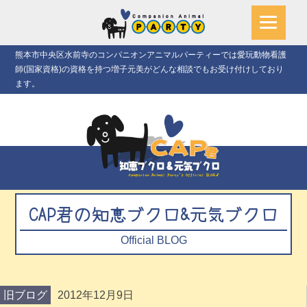
熊本市中央区水前寺のコンパニオンアニマルパーティーでは愛玩動物看護
師(国家資格)の資格を持つ増子元美がどんな相談でもお受け付けしており
ます。
CAP君の知恵ブクロ&元気ブクロ
Official BLOG
旧ブログ
2012年12月9日