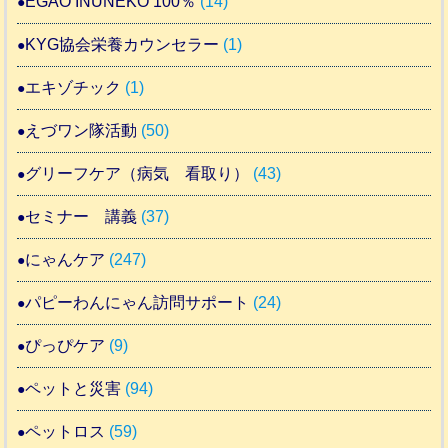
EGAO INUNEKO 100％
(14)
KYG協会栄養カウンセラー
(1)
エキゾチック
(1)
えづワン隊活動
(50)
グリーフケア（病気 看取り）
(43)
セミナー 講義
(37)
にゃんケア
(247)
パピーわんにゃん訪問サポート
(24)
ぴっぴケア
(9)
ペットと災害
(94)
ペットロス
(59)