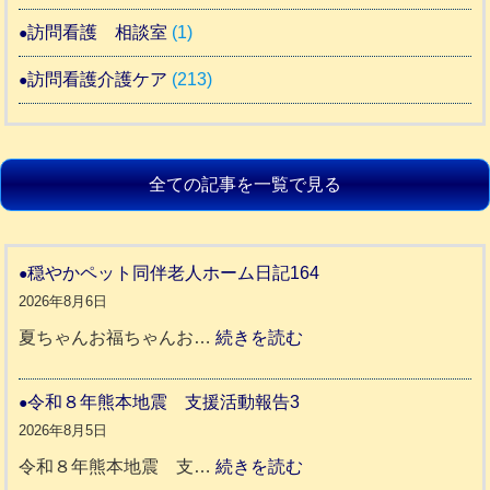
訪問看護 相談室
(1)
訪問看護介護ケア
(213)
全ての記事を一覧で見る
穏やかペット同伴老人ホーム日記164
2026年8月6日
:
夏ちゃんお福ちゃんお…
続きを読む
穏
や
令和８年熊本地震 支援活動報告3
か
2026年8月5日
ペ
:
令和８年熊本地震 支…
続きを読む
ッ