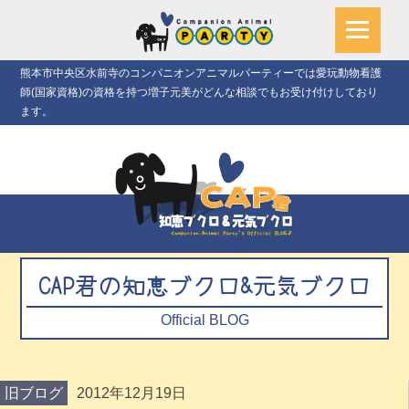
熊本市中央区水前寺のコンパニオンアニマルパーティーでは愛玩動物看護
師(国家資格)の資格を持つ増子元美がどんな相談でもお受け付けしており
ます。
CAP君の知恵ブクロ&元気ブクロ
Official BLOG
旧ブログ
2012年12月19日