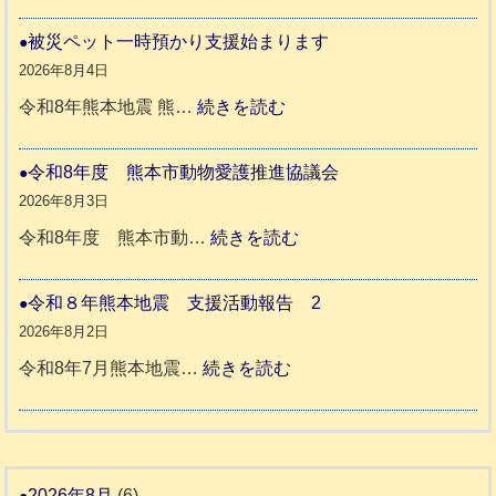
令
ト
和
被災ペット一時預かり支援始まります
同
８
2026年8月4日
伴
年
:
令和8年熊本地震 熊…
続きを読む
老
熊
被
人
本
災
令和8年度 熊本市動物愛護推進協議会
ホ
地
ペ
2026年8月3日
ー
震
ッ
:
令和8年度 熊本市動…
続きを読む
ム
ト
令
日
支
一
和
令和８年熊本地震 支援活動報告 2
記
援
時
8
2026年8月2日
1
活
預
年
:
令和8年7月熊本地震…
続きを読む
6
動
か
度
令
4
報
り
和
告
支
熊
８
3
援
本
年
2026年8月
(6)