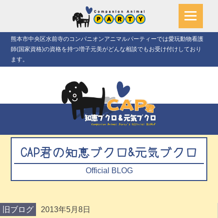
熊本市中央区水前寺のコンパニオンアニマルパーティーでは愛玩動物看護
師(国家資格)の資格を持つ増子元美がどんな相談でもお受け付けしており
ます。
CAP君の知恵ブクロ&元気ブクロ
Official BLOG
旧ブログ
2013年5月8日