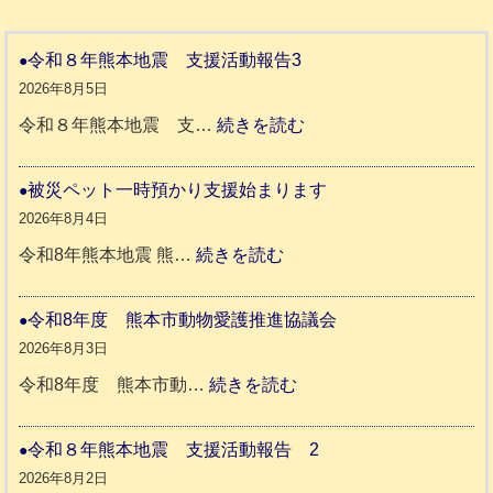
令和８年熊本地震 支援活動報告3
2026年8月5日
:
令和８年熊本地震 支…
続きを読む
令
和
被災ペット一時預かり支援始まります
８
2026年8月4日
年
:
令和8年熊本地震 熊…
続きを読む
熊
被
本
災
令和8年度 熊本市動物愛護推進協議会
地
ペ
2026年8月3日
震
ッ
:
令和8年度 熊本市動…
続きを読む
ト
令
支
一
和
令和８年熊本地震 支援活動報告 2
援
時
8
2026年8月2日