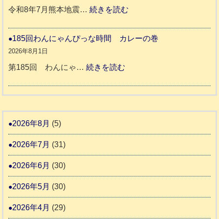
活
預
年
:
令和8年7月熊本地震…
続きを読む
動
か
度
令
報
り
和
185回わんにゃんぴっな時間 カレーの巻
告
支
熊
８
2026年8月1日
3
援
本
年
:
第185回 わんにゃ…
続きを読む
始
市
熊
1
ま
動
本
8
り
物
地
5
ま
愛
震
回
2026年8月
(5)
す
護
わ
推
2026年7月
(31)
支
ん
進
援
に
2026年6月
(30)
協
活
ゃ
議
2026年5月
(30)
動
ん
会
報
ぴ
2026年4月
(29)
告
っ