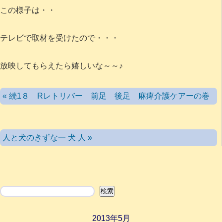
この様子は・・
テレビで取材を受けたので・・・
放映してもらえたら嬉しいな～～♪
« 続1８ Rレトリバー 前足 後足 麻痺介護ケアーの巻
人と犬のきずな一 犬 人 »
検索
検索
2013年5月