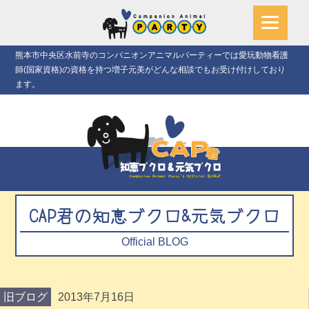
熊本市中央区水前寺のコンパニオンアニマルパーティーでは愛玩動物看護
師(国家資格)の資格を持つ増子元美がどんな相談でもお受け付けしており
ます。
CAP君の知恵ブクロ&元気ブクロ
Official BLOG
旧ブログ
2013年7月16日