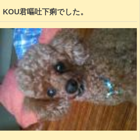
KOU君嘔吐下痢でした。