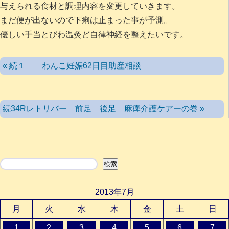
与えられる食材と調理内容を変更していきます。
まだ便が出ないので下痢は止まった事が予測。
優しい手当とびわ温灸ど自律神経を整えたいです。
« 続１ わんこ妊娠62日目助産相談
続34Rレトリバー 前足 後足 麻痺介護ケアーの巻 »
検索
検索
2013年7月
月
火
水
木
金
土
日
1
2
3
4
5
6
7