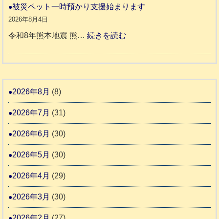
ト
和
被災ペット一時預かり支援始まります
氷
市
同
８
2026年8月4日
川
宇
伴
年
:
令和8年熊本地震 熊…
続きを読む
町
土
老
熊
被
5
市
人
本
災
リ
ホ
地
ペ
ッ
ー
震
ッ
2026年8月
(8)
キ
ム
ト
ー
日
2026年7月
(31)
支
一
さ
記
援
時
2026年6月
(30)
ん
1
活
預
4
6
2026年5月
(30)
動
か
4
報
り
2026年4月
(29)
告
支
3
2026年3月
(30)
援
始
2026年2月
(27)