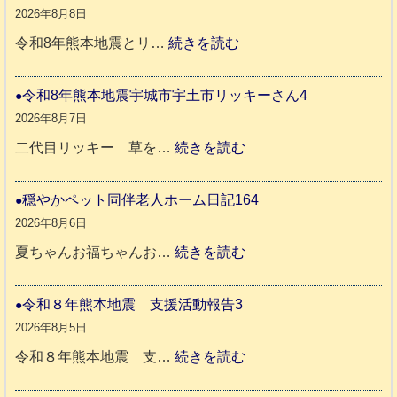
2026年8月8日
:
令和8年熊本地震とリ…
続きを読む
令
和
令和8年熊本地震宇城市宇土市リッキーさん4
8
2026年8月7日
年
:
二代目リッキー 草を…
続きを読む
熊
令
本
和
穏やかペット同伴老人ホーム日記164
地
8
2026年8月6日
震
年
:
夏ちゃんお福ちゃんお…
続きを読む
支
熊
穏
援
本
や
令和８年熊本地震 支援活動報告3
八
地
か
2026年8月5日
代
震
ペ
:
令和８年熊本地震 支…
続きを読む
市
宇
ッ
令
城