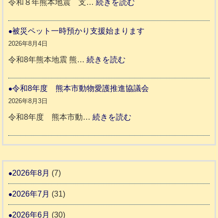
:
令和８年熊本地震 支…
続きを読む
と
ッ
令
リ
ト
和
被災ペット一時預かり支援始まります
ッ
同
８
2026年8月4日
キ
伴
年
:
令和8年熊本地震 熊…
続きを読む
ー
老
熊
被
さ
人
本
災
令和8年度 熊本市動物愛護推進協議会
ん
ホ
地
ペ
2026年8月3日
3
ー
震
ッ
:
令和8年度 熊本市動…
続きを読む
ム
ト
令
日
支
一
和
記
援
時
8
1
活
預
年
2026年8月
(7)
6
動
か
度
4
報
2026年7月
(31)
り
告
支
熊
2026年6月
(30)