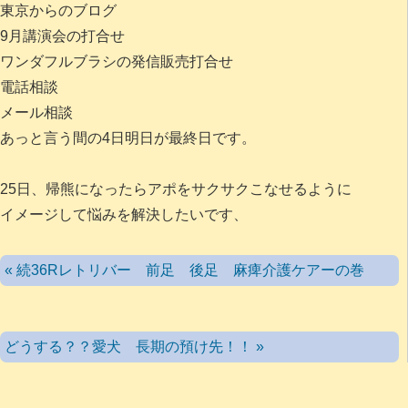
東京からのブログ
9月講演会の打合せ
ワンダフルブラシの発信販売打合せ
電話相談
メール相談
あっと言う間の4日明日が最終日です。
25日、帰熊になったらアポをサクサクこなせるように
イメージして悩みを解決したいです、
« 続36Rレトリバー 前足 後足 麻痺介護ケアーの巻
どうする？？愛犬 長期の預け先！！ »