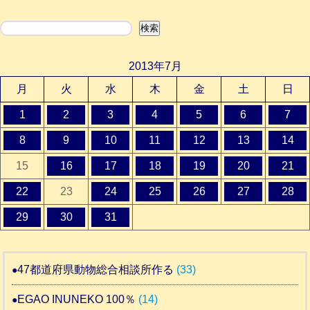
検索
検索
2013年7月
月
火
水
木
金
土
日
1
2
3
4
5
6
7
8
9
10
11
12
13
14
15
16
17
18
19
20
21
22
23
24
25
26
27
28
29
30
31
47都道府県動物総合相談所作る
(33)
EGAO INUNEKO 100％
(14)