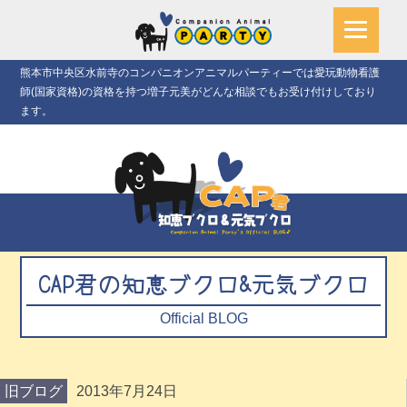
熊本市中央区水前寺のコンパニオンアニマルパーティーでは愛玩動物看護
師(国家資格)の資格を持つ増子元美がどんな相談でもお受け付けしており
ます。
CAP君の知恵ブクロ&元気ブクロ
Official BLOG
旧ブログ
2013年7月24日