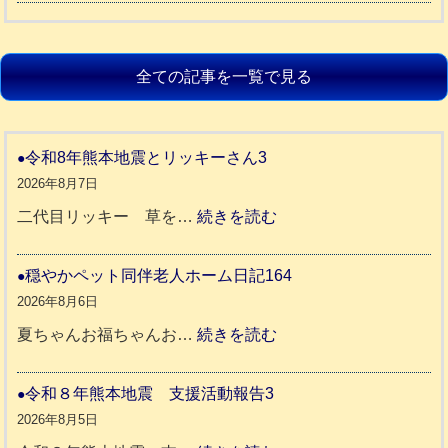
全ての記事を一覧で見る
令和8年熊本地震とリッキーさん3
2026年8月7日
:
二代目リッキー 草を…
続きを読む
令
和
穏やかペット同伴老人ホーム日記164
8
2026年8月6日
年
:
夏ちゃんお福ちゃんお…
続きを読む
熊
穏
本
や
令和８年熊本地震 支援活動報告3
地
か
2026年8月5日
震
ペ