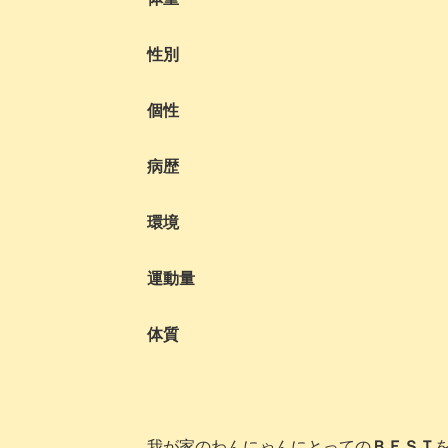
性別
個性
病歴
環境
運動量
体質
我が家のわんにゃんにとっての
ＢＥＳＴ