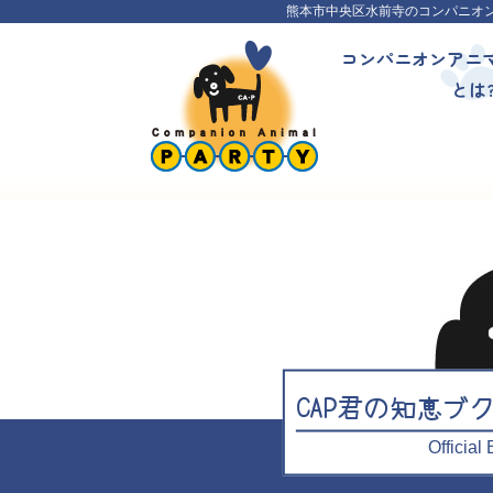
熊本市中央区水前寺のコンパニオ
コンパニオンアニ
とは
CAP君の知恵ブ
Officia