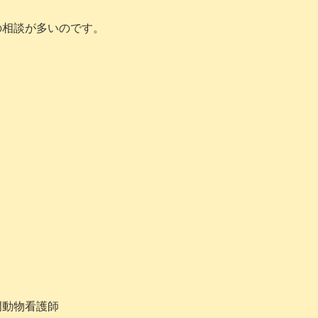
の相談が多いのです。
。
。
門動物看護師