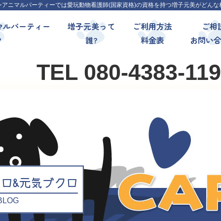
ンアニマルパーティーでは愛玩動物看護師(国家資格)の資格を持つ増子元美がどんな
マルパーティー
増子元美って
ご利用方法
ご相
?
誰?
料金表
お問い
TEL 080-4383-11
クロ&元気ブクロ
l BLOG