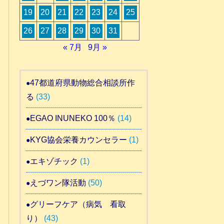
19
20
21
22
23
24
25
26
27
28
29
30
31
« 7月
9月 »
47都道府県動物総合相談所作
る
(33)
EGAO INUNEKO 100％
(14)
KYG協会栄養カウンセラー
(1)
エキゾチック
(1)
えづワン隊活動
(50)
グリーフケア（病気 看取
り）
(43)