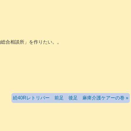
物総合相談所」を作りたい。。
続40Rレトリバー 前足 後足 麻痺介護ケアーの巻 »