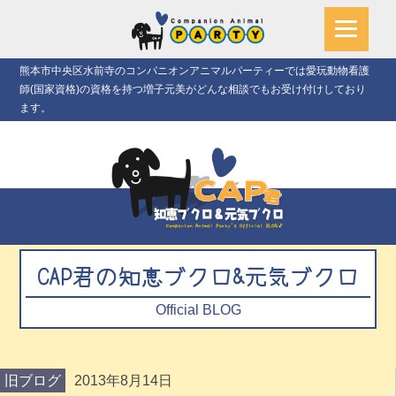
熊本市中央区水前寺のコンパニオンアニマルパーティーでは愛玩動物看護
師(国家資格)の資格を持つ増子元美がどんな相談でもお受け付けしており
ます。
CAP君の知恵ブクロ&元気ブクロ
Official BLOG
旧ブログ
2013年8月14日