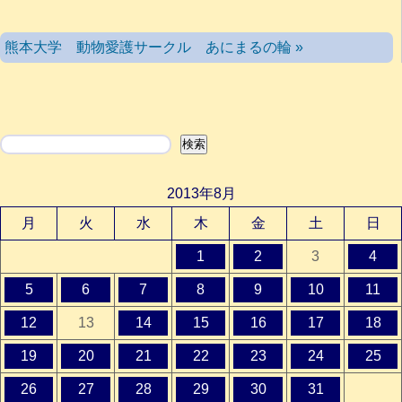
熊本大学 動物愛護サークル あにまるの輪 »
検索
検索
2013年8月
月
火
水
木
金
土
日
1
2
3
4
5
6
7
8
9
10
11
12
13
14
15
16
17
18
19
20
21
22
23
24
25
26
27
28
29
30
31