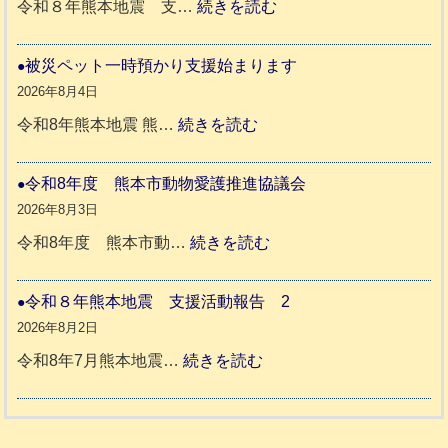
:
令和８年熊本地震 支…
続きを読む
ッ
令
ト
和
被災ペット一時預かり支援始まります
同
８
2026年8月4日
伴
年
:
令和8年熊本地震 熊…
続きを読む
老
熊
被
人
本
災
令和8年度 熊本市動物愛護推進協議会
ホ
地
ペ
2026年8月3日
ー
震
ッ
:
令和8年度 熊本市動…
続きを読む
ム
ト
令
日
支
一
和
令和８年熊本地震 支援活動報告 2
記
援
時
8
2026年8月2日
1
活
預
年
:
令和8年7月熊本地震…
続きを読む
6
動
か
度
令
4
報
り
和
告
支
熊
８