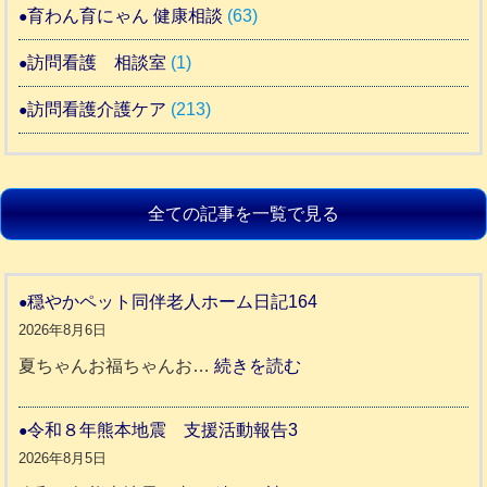
育わん育にゃん 健康相談
(63)
訪問看護 相談室
(1)
訪問看護介護ケア
(213)
全ての記事を一覧で見る
穏やかペット同伴老人ホーム日記164
2026年8月6日
:
夏ちゃんお福ちゃんお…
続きを読む
穏
や
令和８年熊本地震 支援活動報告3
か
2026年8月5日
ペ