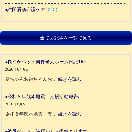
訪問看護介護ケア
(213)
全ての記事を一覧で見る
穏やかペット同伴老人ホーム日記164
2026年8月6日
:
夏ちゃんお福ちゃんお…
続きを読む
穏
や
令和８年熊本地震 支援活動報告3
か
2026年8月5日
ペ
:
令和８年熊本地震 支…
続きを読む
ッ
令
ト
和
被災ペット一時預かり支援始まります