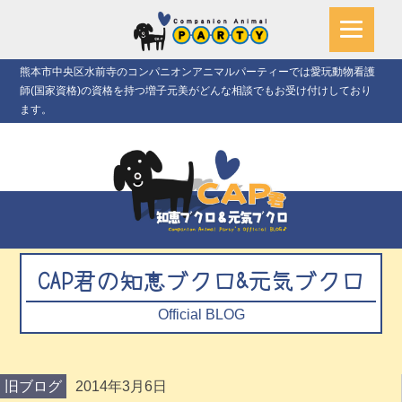
熊本市中央区水前寺のコンパニオンアニマルパーティーでは愛玩動物看護
師(国家資格)の資格を持つ増子元美がどんな相談でもお受け付けしており
ます。
CAP君の知恵ブクロ&元気ブクロ
Official BLOG
旧ブログ
2014年3月6日