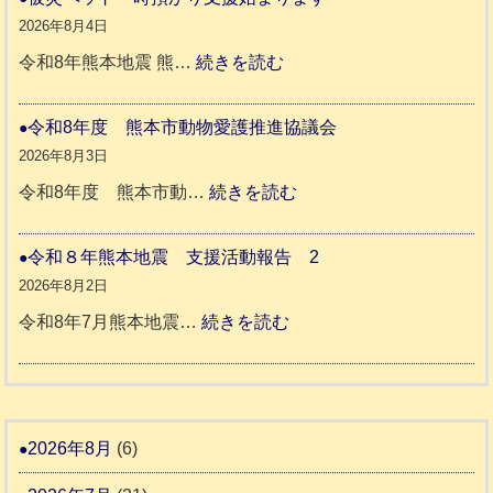
同
８
2026年8月4日
伴
年
:
令和8年熊本地震 熊…
続きを読む
老
熊
被
人
本
災
令和8年度 熊本市動物愛護推進協議会
ホ
地
ペ
2026年8月3日
ー
震
ッ
:
令和8年度 熊本市動…
続きを読む
ム
ト
令
日
支
一
和
令和８年熊本地震 支援活動報告 2
記
援
時
8
2026年8月2日
1
活
預
年
:
令和8年7月熊本地震…
続きを読む
6
動
か
度
令
4
報
り
和
告
支
熊
８
3
援
本
年
2026年8月
(6)
始
市
熊
ま