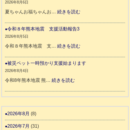
8
2026年8月6日
震
年
:
夏ちゃんお福ちゃんお…
続きを読む
支
熊
穏
援
本
や
令和８年熊本地震 支援活動報告3
八
地
か
2026年8月5日
代
震
ペ
:
令和８年熊本地震 支…
続きを読む
市
宇
ッ
令
城
ト
和
被災ペット一時預かり支援始まります
氷
市
同
８
2026年8月4日
川
宇
伴
年
:
令和8年熊本地震 熊…
続きを読む
町
土
老
熊
被
5
市
人
本
災
リ
ホ
地
ペ
ッ
ー
震
ッ
2026年8月
(8)
キ
ム
ト
ー
日
2026年7月
(31)
支
一