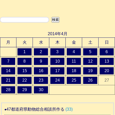
検索
検索
2014年4月
月
火
水
木
金
土
日
1
2
3
4
5
6
7
8
9
10
11
12
13
14
15
16
17
18
19
20
21
22
23
24
25
26
27
28
29
30
47都道府県動物総合相談所作る
(33)