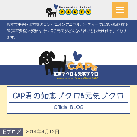
熊本市中央区水前寺のコンパニオンアニマルパーティーでは愛玩動物看護
師(国家資格)の資格を持つ増子元美がどんな相談でもお受け付けしており
ます。
CAP君の知恵ブクロ&元気ブクロ
Official BLOG
旧ブログ
2014年4月12日