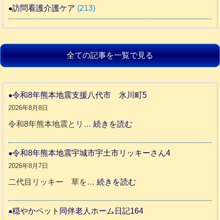
訪問看護介護ケア
(213)
全ての記事を一覧で見る
令和8年熊本地震支援八代市 氷川町5
2026年8月8日
:
令和8年熊本地震とリ…
続きを読む
令
和
令和8年熊本地震宇城市宇土市リッキーさん4
8
2026年8月7日
年
:
二代目リッキー 草を…
続きを読む
熊
令
本
和
穏やかペット同伴老人ホーム日記164
地