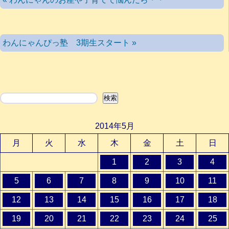
わんにゃんぴっ塾 3期生スタート »
検索
検索
2014年5月
月
火
水
木
金
土
日
1
2
3
4
5
6
7
8
9
10
11
12
13
14
15
16
17
18
19
20
21
22
23
24
25