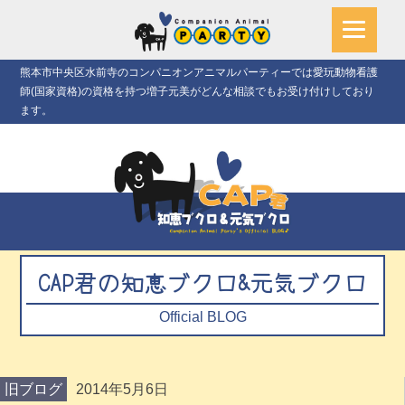
熊本市中央区水前寺のコンパニオンアニマルパーティーでは愛玩動物看護
師(国家資格)の資格を持つ増子元美がどんな相談でもお受け付けしており
ます。
CAP君の知恵ブクロ&元気ブクロ
Official BLOG
旧ブログ
2014年5月6日