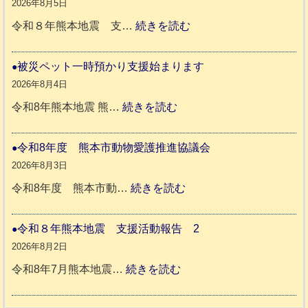
か
2026年8月5日
ペ
:
令和８年熊本地震 支…
続きを読む
ッ
令
ト
和
被災ペット一時預かり支援始まります
同
８
2026年8月4日
伴
年
:
令和8年熊本地震 熊…
続きを読む
老
熊
被
人
本
災
令和8年度 熊本市動物愛護推進協議会
ホ
地
ペ
2026年8月3日
ー
震
ッ
:
令和8年度 熊本市動…
続きを読む
ム
ト
令
日
支
一
和
令和８年熊本地震 支援活動報告 2
記
援
時
8
2026年8月2日
1
活
預
年
:
令和8年7月熊本地震…
続きを読む
6
動
か
度
令
4
報
り
和