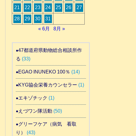
21
22
23
24
25
26
27
28
29
30
31
« 6月
8月 »
47都道府県動物総合相談所作
る
(33)
EGAO INUNEKO 100％
(14)
KYG協会栄養カウンセラー
(1)
エキゾチック
(1)
えづワン隊活動
(50)
グリーフケア（病気 看取
り）
(43)