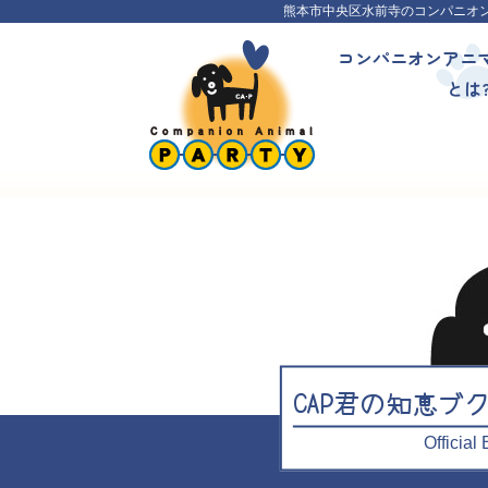
熊本市中央区水前寺のコンパニオ
コンパニオンアニ
とは
CAP君の知恵ブ
Officia