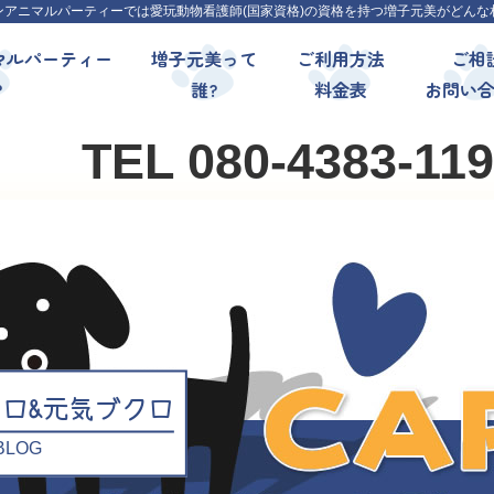
ンアニマルパーティーでは愛玩動物看護師(国家資格)の資格を持つ増子元美がどんな
マルパーティー
増子元美って
ご利用方法
ご相
?
誰?
料金表
お問い
TEL 080-4383-11
クロ&元気ブクロ
l BLOG