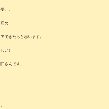
必要。。
を痛め
ケアできたらと思います。
もしい）
利口さんです。
。。