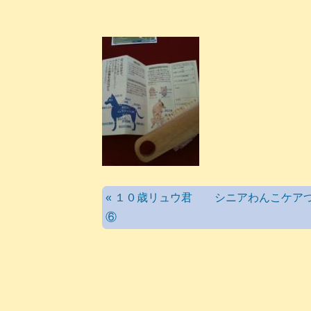
« １０歳リュウ君 シニアわんこケア
⑥