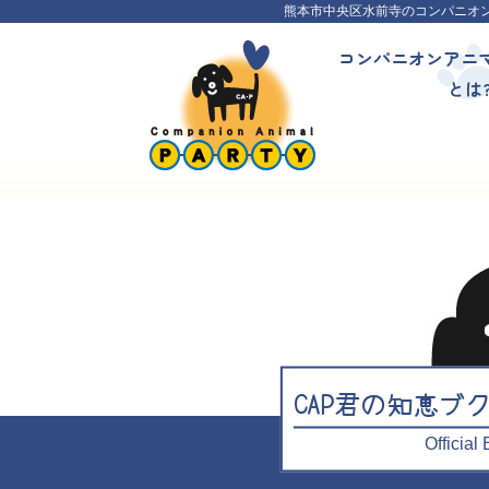
熊本市中央区水前寺のコンパニオ
コンパニオンアニ
とは
CAP君の知恵ブ
Officia