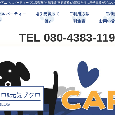
ンアニマルパーティーでは愛玩動物看護師(国家資格)の資格を持つ増子元美がどんな
マルパーティー
増子元美って
ご利用方法
ご相
?
誰?
料金表
お問い
TEL 080-4383-11
クロ&元気ブクロ
l BLOG