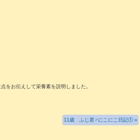
意点をお伝えして栄養素を説明しました。
11歳 ふじ君♂にこにこ日記① »