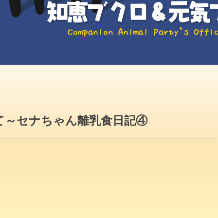
て～セナちゃん離乳食日記④