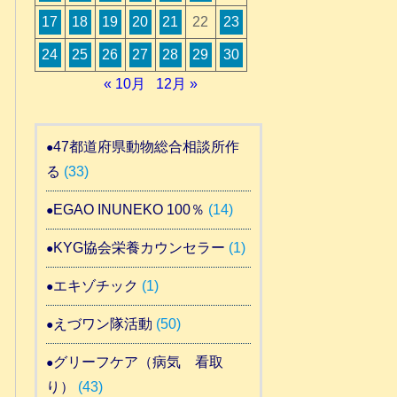
17
18
19
20
21
22
23
24
25
26
27
28
29
30
« 10月
12月 »
47都道府県動物総合相談所作
る
(33)
EGAO INUNEKO 100％
(14)
KYG協会栄養カウンセラー
(1)
エキゾチック
(1)
えづワン隊活動
(50)
グリーフケア（病気 看取
り）
(43)