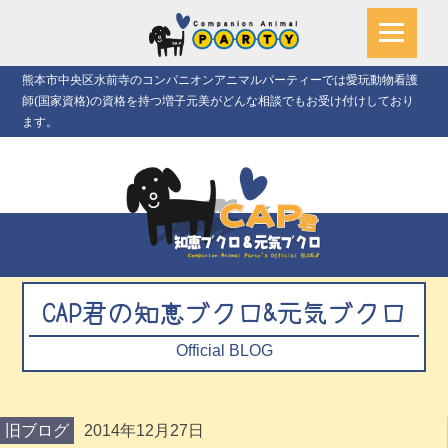
熊本市中央区水前寺のコンパニオンアニマルパーティーでは愛玩動物看護
師(国家資格)の資格を持つ増子元美がどんな相談でもお受け付けしており
ます。
CAP君の知恵ブクロ&元気ブクロ
Official BLOG
旧ブログ
2014年12月27日