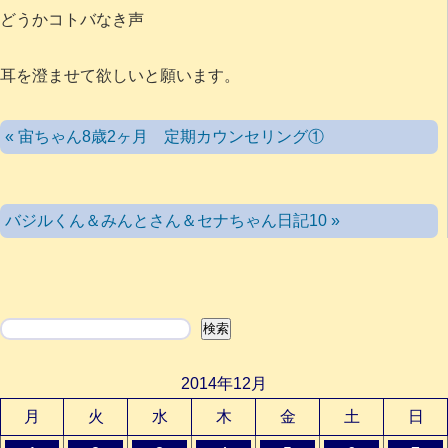
どうかコトバなき声
耳を澄ませて欲しいと願います。
« 宙ちゃん8歳2ヶ月 定期カウンセリング①
バジルくん＆みんとさん＆セナちゃん日記10 »
検索
検索
2014年12月
月
火
水
木
金
土
日