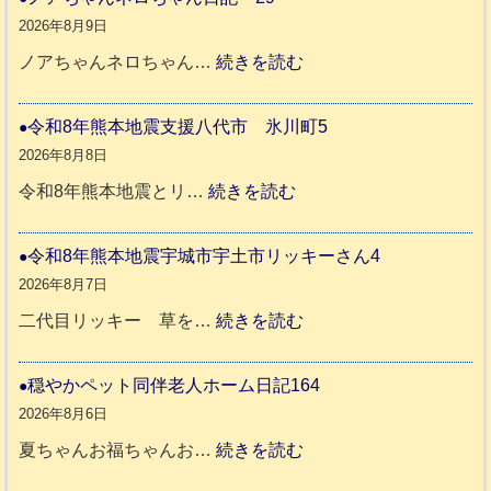
2026年8月9日
:
ノアちゃんネロちゃん…
続きを読む
ノ
ア
令和8年熊本地震支援八代市 氷川町5
ち
2026年8月8日
ゃ
:
令和8年熊本地震とリ…
続きを読む
ん
令
ネ
和
令和8年熊本地震宇城市宇土市リッキーさん4
ロ
8
2026年8月7日
ち
年
:
二代目リッキー 草を…
続きを読む
ゃ
熊
令
ん
本
和
穏やかペット同伴老人ホーム日記164
日
地
8
2026年8月6日
記
震
年
:
夏ちゃんお福ちゃんお…
続きを読む
支
熊
穏
2