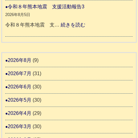
援
本
や
令和８年熊本地震 支援活動報告3
9
八
地
か
2026年8月5日
代
震
ペ
:
令和８年熊本地震 支…
続きを読む
市
宇
ッ
令
城
ト
和
氷
市
同
８
川
宇
伴
年
2026年8月
(9)
町
土
老
熊
5
市
2026年7月
(31)
人
本
リ
ホ
地
2026年6月
(30)
ッ
ー
震
キ
2026年5月
(30)
ム
ー
日
支
2026年4月
(29)
さ
記
援
ん
1
2026年3月
(30)
活
4
6
動