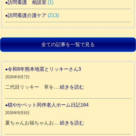
訪問看護 相談室
(1)
訪問看護介護ケア
(213)
全ての記事を一覧で見る
令和8年熊本地震とリッキーさん3
2026年8月7日
:
二代目リッキー 草を…
続きを読む
令
和
穏やかペット同伴老人ホーム日記164
8
2026年8月6日
年
:
夏ちゃんお福ちゃんお…
続きを読む
熊
穏