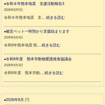
本
や
令和８年熊本地震 支援活動報告3
地
か
2026年8月5日
震
ペ
:
令和８年熊本地震 支…
続きを読む
と
ッ
令
リ
ト
和
被災ペット一時預かり支援始まります
ッ
同
８
2026年8月4日
キ
伴
年
:
令和8年熊本地震 熊…
続きを読む
ー
老
熊
被
さ
人
本
災
令和8年度 熊本市動物愛護推進協議会
ん
ホ
地
ペ
2026年8月3日
3
ー
震
ッ
:
令和8年度 熊本市動…
続きを読む
ム
ト
令
日
支
一
和
記
援
時
8
1
活
預
年
2026年8月
(7)
6
動
か