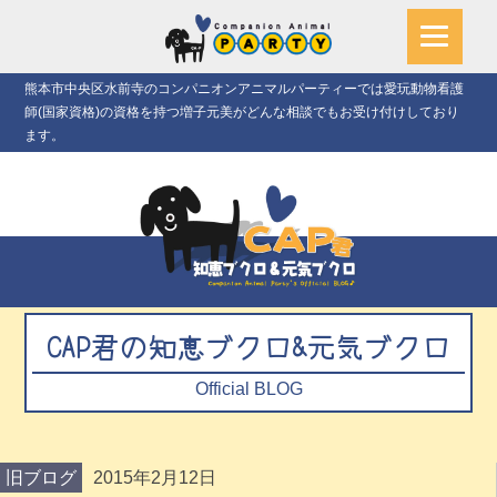
熊本市中央区水前寺のコンパニオンアニマルパーティーでは愛玩動物看護
師(国家資格)の資格を持つ増子元美がどんな相談でもお受け付けしており
ます。
CAP君の知恵ブクロ&元気ブクロ
Official BLOG
旧ブログ
2015年2月12日