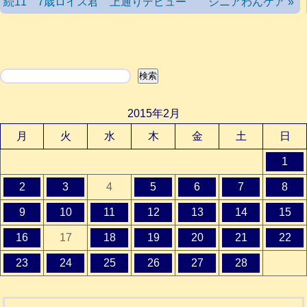
続11 7歳ロイス君 上通りデビュー シニアわんケア »
検索
検索
2015年2月
月
火
水
木
金
土
日
1
2
3
4
5
6
7
8
9
10
11
12
13
14
15
16
17
18
19
20
21
22
23
24
25
26
27
28