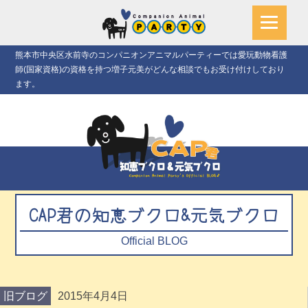
熊本市中央区水前寺のコンパニオンアニマルパーティーでは愛玩動物看護
師(国家資格)の資格を持つ増子元美がどんな相談でもお受け付けしており
ます。
CAP君の知恵ブクロ&元気ブクロ
Official BLOG
旧ブログ
2015年4月4日