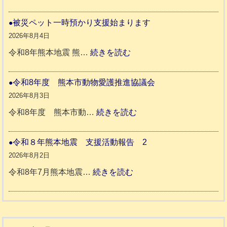
ッ
令
ト
和
被災ペット一時預かり支援始まります
同
８
2026年8月4日
伴
年
:
令和8年熊本地震 熊…
続きを読む
老
熊
被
人
本
災
令和8年度 熊本市動物愛護推進協議会
ホ
地
ペ
2026年8月3日
ー
震
ッ
:
令和8年度 熊本市動…
続きを読む
ム
ト
令
日
支
一
和
令和８年熊本地震 支援活動報告 2
記
援
時
8
2026年8月2日
1
活
預
年
:
令和8年7月熊本地震…
続きを読む
6
動
か
度
令
4
報
り
和
告
支
熊
８
3
援
本