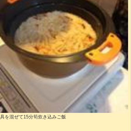
具を混ぜて15分筍炊き込みご飯