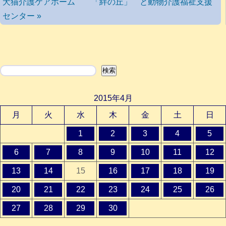
犬猫介護ケアホーム 「絆の丘」 と動物介護福祉支援
センター »
検索
検索
2015年4月
月
火
水
木
金
土
日
1
2
3
4
5
6
7
8
9
10
11
12
13
14
15
16
17
18
19
20
21
22
23
24
25
26
27
28
29
30