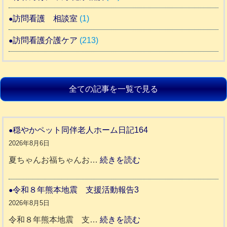
訪問看護 相談室
(1)
訪問看護介護ケア
(213)
全ての記事を一覧で見る
穏やかペット同伴老人ホーム日記164
2026年8月6日
:
夏ちゃんお福ちゃんお…
続きを読む
穏
や
令和８年熊本地震 支援活動報告3
か
2026年8月5日
ペ
:
令和８年熊本地震 支…
続きを読む