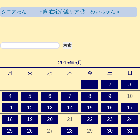
シニアわん 下痢 在宅介護ケア ② めいちゃん »
検索
検索
2015年5月
月
火
水
木
金
土
日
1
2
3
4
5
6
7
8
9
10
11
12
13
14
15
16
17
18
19
20
21
22
23
24
25
26
27
28
29
30
31