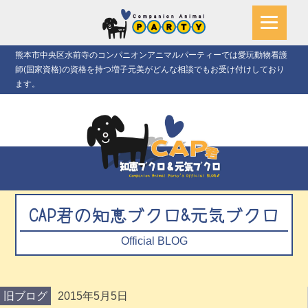
熊本市中央区水前寺のコンパニオンアニマルパーティーでは愛玩動物看護
師(国家資格)の資格を持つ増子元美がどんな相談でもお受け付けしており
ます。
CAP君の知恵ブクロ&元気ブクロ
Official BLOG
旧ブログ
2015年5月5日