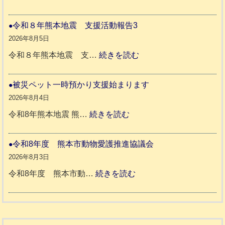
熊
穏
本
や
令和８年熊本地震 支援活動報告3
地
か
2026年8月5日
震
ペ
:
令和８年熊本地震 支…
続きを読む
と
ッ
令
リ
ト
和
被災ペット一時預かり支援始まります
ッ
同
８
2026年8月4日
キ
伴
年
:
令和8年熊本地震 熊…
続きを読む
ー
老
熊
被
さ
人
本
災
令和8年度 熊本市動物愛護推進協議会
ん
ホ
地
ペ
2026年8月3日
3
ー
震
ッ
:
令和8年度 熊本市動…
続きを読む
ム
ト
令
日
支
一
和
記
援
時
8
1
活