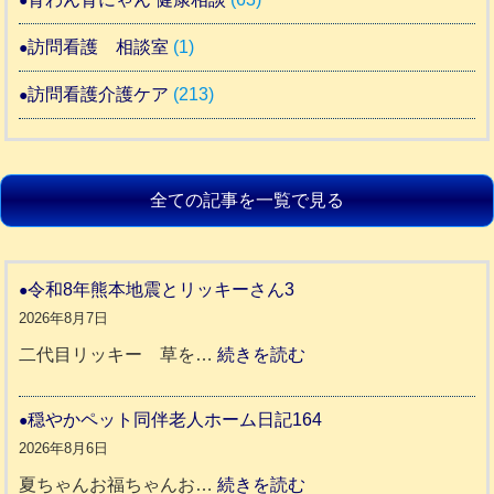
訪問看護 相談室
(1)
訪問看護介護ケア
(213)
全ての記事を一覧で見る
令和8年熊本地震とリッキーさん3
2026年8月7日
:
二代目リッキー 草を…
続きを読む
令
和
穏やかペット同伴老人ホーム日記164
8
2026年8月6日
年
:
夏ちゃんお福ちゃんお…
続きを読む