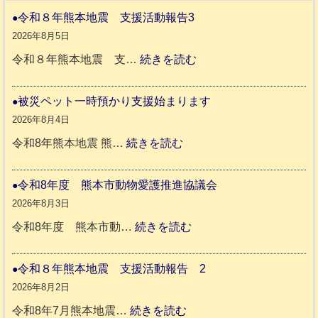
令和８年熊本地震 支援活動報告3
2026年8月5日
:
令和８年熊本地震 支…
続きを読む
令
和
被災ペット一時預かり支援始まります
８
2026年8月4日
年
:
令和8年熊本地震 熊…
続きを読む
熊
被
本
災
令和8年度 熊本市動物愛護推進協議会
地
ペ
2026年8月3日
震
ッ
:
令和8年度 熊本市動…
続きを読む
ト
令
支
一
和
令和８年熊本地震 支援活動報告 2
援
時
8
2026年8月2日
活
預
年
:
令和8年7月熊本地震…
続きを読む
動