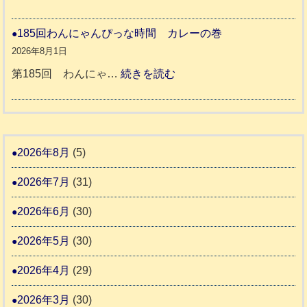
か
度
令
報
り
和
185回わんにゃんぴっな時間 カレーの巻
告
支
熊
８
2026年8月1日
3
援
本
年
:
第185回 わんにゃ…
続きを読む
始
市
熊
1
ま
動
本
8
り
物
地
5
ま
愛
震
回
2026年8月
(5)
す
護
わ
推
2026年7月
(31)
支
ん
進
援
に
2026年6月
(30)
協
活
ゃ
議
2026年5月
(30)
動
ん
会
報
ぴ
2026年4月
(29)
告
っ
2026年3月
(30)
な