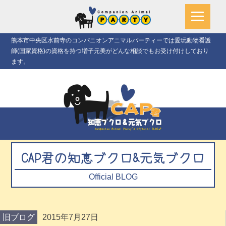
熊本市中央区水前寺のコンパニオンアニマルパーティーでは愛玩動物看護
師(国家資格)の資格を持つ増子元美がどんな相談でもお受け付けしており
ます。
CAP君の知恵ブクロ&元気ブクロ
Official BLOG
旧ブログ
2015年7月27日