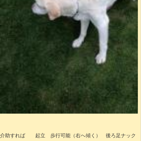
介助すれば 起立 歩行可能（右へ傾く） 後ろ足ナック