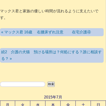
マックス君と家族の優しい時間が流れるように支えたいで
す。
« マックス君 16歳 右腰床ずれ注意 在宅介護④
続2 介護の犬猫 預ける場所は？何処にする？誰に相談す
る？ »
検索
検索
2015年7月
月
火
水
木
金
土
日