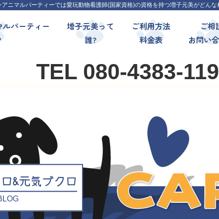
ンアニマルパーティーでは愛玩動物看護師(国家資格)の資格を持つ増子元美がどんな
マルパーティー
増子元美って
ご利用方法
ご相
?
誰?
料金表
お問い
TEL 080-4383-11
クロ&元気ブクロ
l BLOG