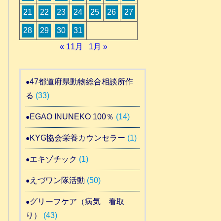
21
22
23
24
25
26
27
28
29
30
31
« 11月
1月 »
47都道府県動物総合相談所作
る
(33)
EGAO INUNEKO 100％
(14)
KYG協会栄養カウンセラー
(1)
エキゾチック
(1)
えづワン隊活動
(50)
グリーフケア（病気 看取
り）
(43)