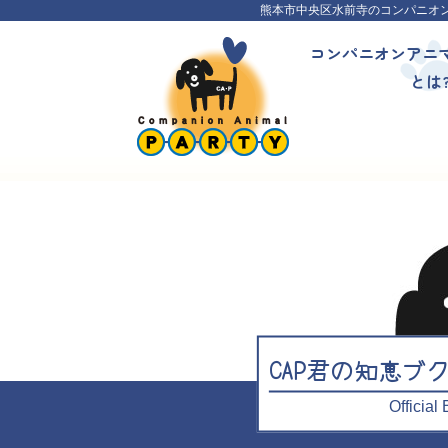
熊本市中央区水前寺のコンパニオ
コンパニオンアニ
とは
CAP君の知恵ブ
Officia