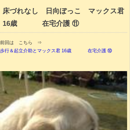
床づれなし 日向ぼっこ マックス君
16歳 在宅介護 ⑪
前回は こちら ⇒
歩行＆起立介助とマックス君 16歳 在宅介護 ⑩