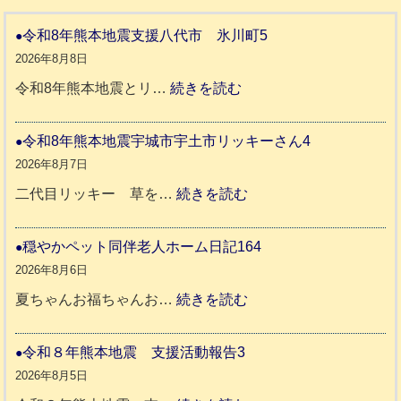
令和8年熊本地震支援八代市 氷川町5
2026年8月8日
:
令和8年熊本地震とリ…
続きを読む
令
和
令和8年熊本地震宇城市宇土市リッキーさん4
8
2026年8月7日
年
:
二代目リッキー 草を…
続きを読む
熊
令
本
和
穏やかペット同伴老人ホーム日記164
地
8
2026年8月6日
震
年
:
夏ちゃんお福ちゃんお…
続きを読む
支
熊
穏
援
本
や
令和８年熊本地震 支援活動報告3
八
地
か
2026年8月5日
代
震
ペ