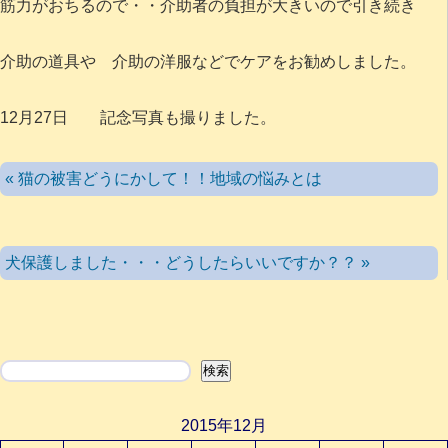
筋力がおちるので・・介助者の負担が大きいので引き続き
介助の道具や 介助の洋服などでケアをお勧めしました。
12月27日 記念写真も撮りました。
« 猫の被害どうにかして！！地域の悩みとは
犬保護しました・・・どうしたらいいですか？？ »
検索
検索
2015年12月