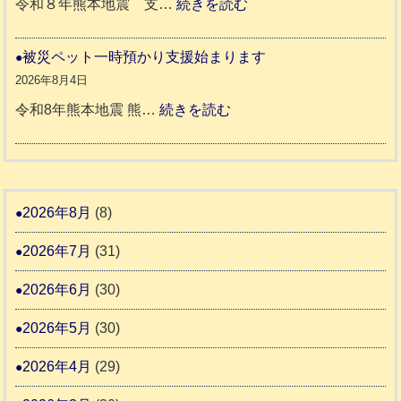
:
令和８年熊本地震 支…
続きを読む
市
宇
ッ
令
城
ト
和
被災ペット一時預かり支援始まります
氷
市
同
８
2026年8月4日
川
宇
伴
年
:
令和8年熊本地震 熊…
続きを読む
町
土
老
熊
被
5
市
人
本
災
リ
ホ
地
ペ
ッ
ー
震
ッ
2026年8月
(8)
キ
ム
ト
ー
日
2026年7月
(31)
支
一
さ
記
援
時
2026年6月
(30)
ん
1
活
預
4
6
2026年5月
(30)
動
か
4
報
り
2026年4月
(29)
告
支