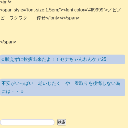
<br />
<span style=”font-size:1.5em;”><font color=”#ff9999″>ノビノ
ビ ワクワク 倖せ</font></</span>
</span>
« 吠えずに挨拶出来たよ！！セナちゃんわんケア25
不安がいっぱい 老いじたく や 看取りを後悔しない為
には・・ »
検索
検索