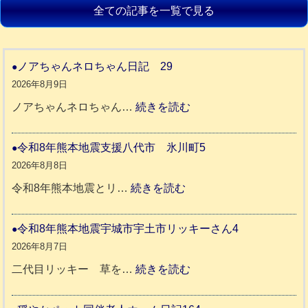
全ての記事を一覧で見る
ノアちゃんネロちゃん日記 29
2026年8月9日
:
ノアちゃんネロちゃん…
続きを読む
ノ
ア
令和8年熊本地震支援八代市 氷川町5
ち
2026年8月8日
ゃ
:
令和8年熊本地震とリ…
続きを読む
ん
令
ネ
和
令和8年熊本地震宇城市宇土市リッキーさん4
ロ
8
2026年8月7日
ち
年
:
二代目リッキー 草を…
続きを読む
ゃ
熊
令
ん
本
和