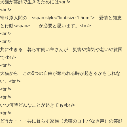
犬猫が笑顔で生きるためには<br />
<br />
寄り添人間の <span style=”font-size:1.5em;”> 愛情と知恵
と行動</span> が必要と思います。<br />
<br />
<br />
共に生きる 暮らす飼い主さんが 災害や病気や老いや貧困
で<br />
<br />
犬猫から この5つの自由が奪われる時が起きるかもしれな
い。<br />
<br />
<br />
いつ何時どんなことが起きても<br />
<br />
どうか・・・共に暮らす家族（犬猫のコトバなき声）の笑顔