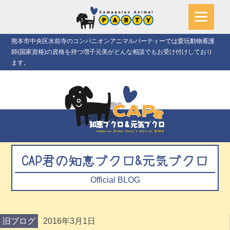
熊本市中央区水前寺のコンパニオンアニマルパーティーでは愛玩動物看護
師(国家資格)の資格を持つ増子元美がどんな相談でもお受け付けしており
ます。
CAP君の知恵ブクロ&元気ブクロ
Official BLOG
旧ブログ
2016年3月1日