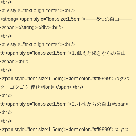
<br />
<div style=”text-align:center”><br />
<strong><span style=”font-size:1.5em;”>——-5つの自由——–
</span></strong></div><br />
<br />
<div style=”text-align:center”><br />
★<span style=”font-size:1.5em;”>1. 飢えと渇きからの自由
</span><br />
<br />
<span style=”font-size:1.5em;”><font color=”#ff9999″>パクパ
ク ゴクゴク 倖せ</font></span><br />
<br />
★<span style=”font-size:1.5em;”>2. 不快からの自由</span>
<br />
<br />
<span style=”font-size:1.5em;”><font color=”#ff9999″>スヤス