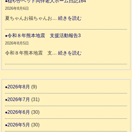
穏やかペット同伴老人ホーム日記164
日
地
8
2026年8月6日
記
震
年
:
夏ちゃんお福ちゃんお…
続きを読む
支
熊
穏
2
援
本
や
令和８年熊本地震 支援活動報告3
9
八
地
か
2026年8月5日
代
震
ペ
:
令和８年熊本地震 支…
続きを読む
市
宇
ッ
令
城
ト
和
氷
市
同
８
川
宇
伴
年
2026年8月
(9)
町
土
老
熊
5
市
2026年7月
(31)
人
本
リ
ホ
地
2026年6月
(30)
ッ
ー
震
キ
2026年5月
(30)
ム
ー