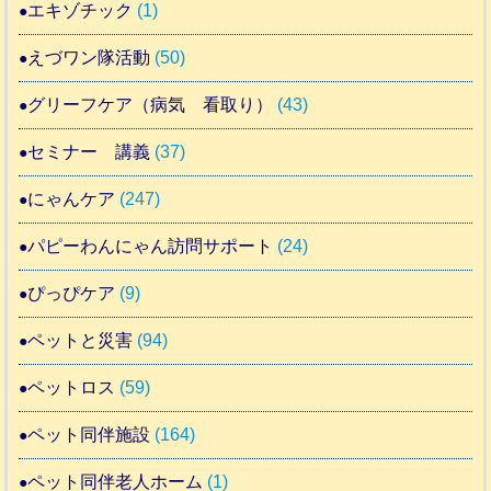
エキゾチック
(1)
えづワン隊活動
(50)
グリーフケア（病気 看取り）
(43)
セミナー 講義
(37)
にゃんケア
(247)
パピーわんにゃん訪問サポート
(24)
ぴっぴケア
(9)
ペットと災害
(94)
ペットロス
(59)
ペット同伴施設
(164)
ペット同伴老人ホーム
(1)