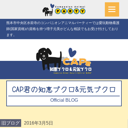
熊本市中央区水前寺のコンパニオンアニマルパーティーでは愛玩動物看護
師(国家資格)の資格を持つ増子元美がどんな相談でもお受け付けしており
ます。
CAP君の知恵ブクロ&元気ブクロ
Official BLOG
旧ブログ
2016年3月5日