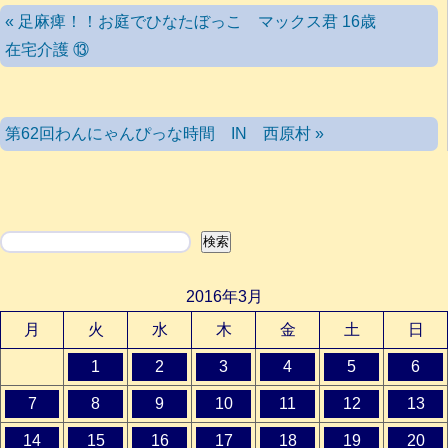
« 足麻痺！！お庭でひなたぼっこ マックス君 16歳
在宅介護 ⑬
第62回わんにゃんぴっな時間 IN 西原村 »
検索
検索
2016年3月
月
火
水
木
金
土
日
1
2
3
4
5
6
7
8
9
10
11
12
13
14
15
16
17
18
19
20