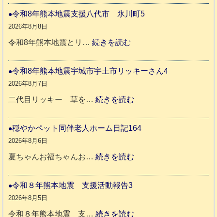
ア
令和8年熊本地震支援八代市 氷川町5
ち
2026年8月8日
ゃ
:
令和8年熊本地震とリ…
続きを読む
ん
令
ネ
和
令和8年熊本地震宇城市宇土市リッキーさん4
ロ
8
2026年8月7日
ち
年
:
二代目リッキー 草を…
続きを読む
ゃ
熊
令
ん
本
和
穏やかペット同伴老人ホーム日記164
日
地
8
2026年8月6日
記
震
年
:
夏ちゃんお福ちゃんお…
続きを読む
支
熊
穏
2
援
本
や
令和８年熊本地震 支援活動報告3
9
八
地
か
2026年8月5日
代
震
ペ
:
令和８年熊本地震 支…
続きを読む