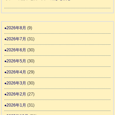
市
宇
ッ
令
城
ト
和
氷
市
同
８
川
宇
伴
年
2026年8月
(9)
町
土
老
熊
5
市
2026年7月
(31)
人
本
リ
ホ
地
2026年6月
(30)
ッ
ー
震
キ
2026年5月
(30)
ム
ー
日
支
2026年4月
(29)
さ
記
援
ん
1
2026年3月
(30)
活
4
6
動
2026年2月
(27)
4
報
2026年1月
(31)
告
3