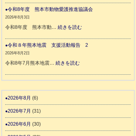
人
本
災
令和8年度 熊本市動物愛護推進協議会
ホ
地
ペ
2026年8月3日
ー
震
ッ
:
令和8年度 熊本市動…
続きを読む
ム
ト
令
日
支
一
和
令和８年熊本地震 支援活動報告 2
記
援
時
8
2026年8月2日
1
活
預
年
:
令和8年7月熊本地震…
続きを読む
6
動
か
度
令
4
報
り
和
告
支
熊
８
3
援
本
年
2026年8月
(6)
始
市
熊
ま
2026年7月
(31)
動
本
り
物
地
2026年6月
(30)
ま
愛
震
す