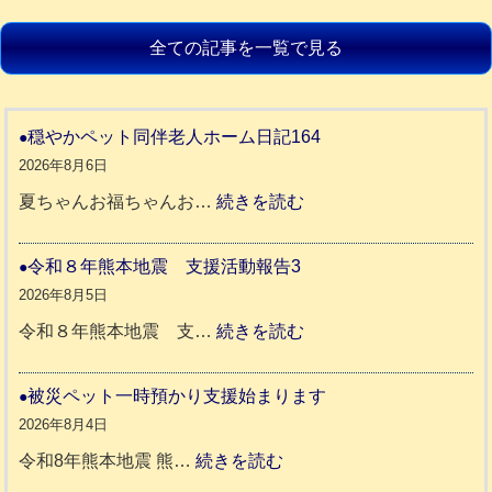
全ての記事を一覧で見る
穏やかペット同伴老人ホーム日記164
2026年8月6日
:
夏ちゃんお福ちゃんお…
続きを読む
穏
や
令和８年熊本地震 支援活動報告3
か
2026年8月5日
ペ
:
令和８年熊本地震 支…
続きを読む
ッ
令
ト
和
被災ペット一時預かり支援始まります
同
８
2026年8月4日
伴
年
:
令和8年熊本地震 熊…
続きを読む
老
熊
被