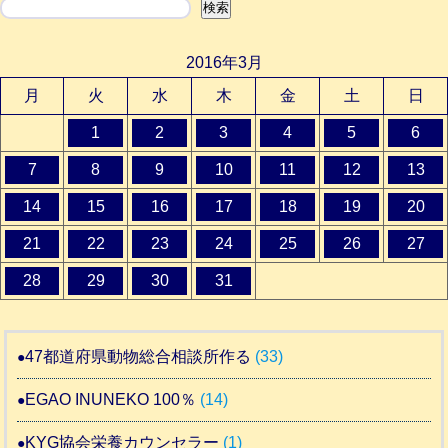
検索
検索
2016年3月
月
火
水
木
金
土
日
1
2
3
4
5
6
7
8
9
10
11
12
13
14
15
16
17
18
19
20
21
22
23
24
25
26
27
28
29
30
31
47都道府県動物総合相談所作る
(33)
EGAO INUNEKO 100％
(14)
KYG協会栄養カウンセラー
(1)