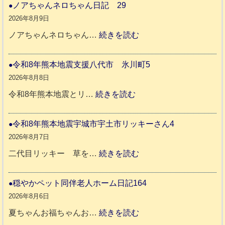
ノアちゃんネロちゃん日記 29
2026年8月9日
:
ノアちゃんネロちゃん…
続きを読む
ノ
ア
令和8年熊本地震支援八代市 氷川町5
ち
2026年8月8日
ゃ
:
令和8年熊本地震とリ…
続きを読む
ん
令
ネ
和
令和8年熊本地震宇城市宇土市リッキーさん4
ロ
8
2026年8月7日
ち
年
:
二代目リッキー 草を…
続きを読む
ゃ
熊
令
ん
本
和
穏やかペット同伴老人ホーム日記164
日
地
8
2026年8月6日
記
震
年
:
夏ちゃんお福ちゃんお…
続きを読む
支
熊