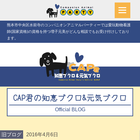
熊本市中央区水前寺のコンパニオンアニマルパーティーでは愛玩動物看護
師(国家資格)の資格を持つ増子元美がどんな相談でもお受け付けしており
ます。
CAP君の知恵ブクロ&元気ブクロ
Official BLOG
旧ブログ
2016年4月6日