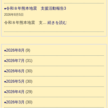
穏
2
援
本
や
令和８年熊本地震 支援活動報告3
9
八
地
か
2026年8月5日
代
震
ペ
:
令和８年熊本地震 支…
続きを読む
市
宇
ッ
令
城
ト
和
氷
市
同
８
川
宇
伴
年
2026年8月
(9)
町
土
老
熊
5
市
2026年7月
(31)
人
本
リ
ホ
地
2026年6月
(30)
ッ
ー
震
キ
2026年5月
(30)
ム
ー
日
支
2026年4月
(29)
さ
記
援
ん
1
2026年3月
(30)
活
4