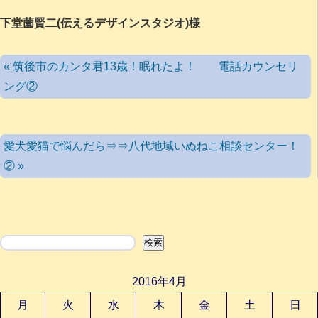
下堂薗賢二(伝えるデザインスタジオ)様
« 筑後市のカンタ君13歳！眠れたよ！ 電話カウンセリ
ング②
愛犬愛猫で悩んだら⇒⇒八代地域いぬねこ相談センター！
② »
検索
検索
2016年4月
月
火
水
木
金
土
日