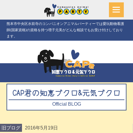
熊本市中央区水前寺のコンパニオンアニマルパーティーでは愛玩動物看護
師(国家資格)の資格を持つ増子元美がどんな相談でもお受け付けしており
ます。
CAP君の知恵ブクロ&元気ブクロ
Official BLOG
旧ブログ
2016年5月19日