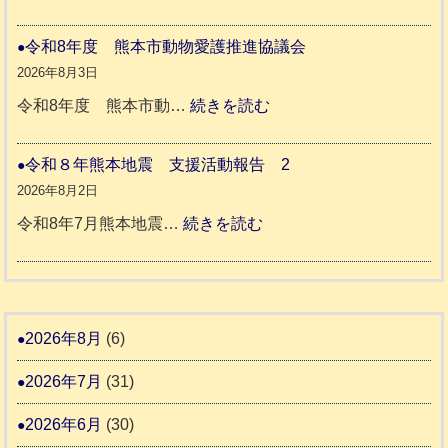
老
熊
被
人
本
災
令和8年度 熊本市動物愛護推進協議会
ホ
地
ペ
2026年8月3日
ー
震
ッ
:
令和8年度 熊本市動…
続きを読む
ム
ト
令
日
支
一
和
令和８年熊本地震 支援活動報告 2
記
援
時
8
2026年8月2日
1
活
預
年
:
令和8年7月熊本地震…
続きを読む
6
動
か
度
令
4
報
り
和
告
支
熊
８
3
援
本
年
2026年8月
(6)
始
市
熊
ま
2026年7月
(31)
動
本
り
物
地
2026年6月
(30)
ま
愛
震