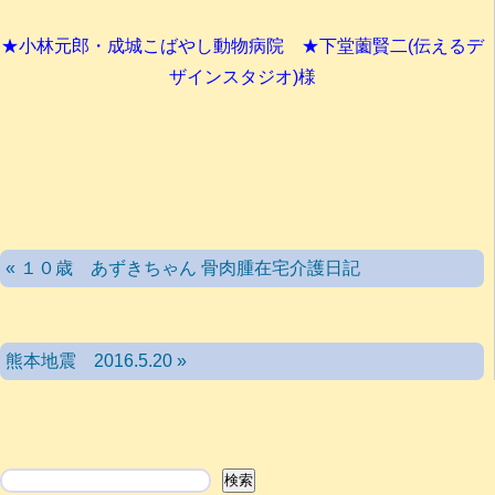
★小林元郎・成城こばやし動物病院 ★下堂薗賢二(伝えるデ
ザインスタジオ)様
« １０歳 あずきちゃん 骨肉腫在宅介護日記
熊本地震 2016.5.20 »
検索
検索