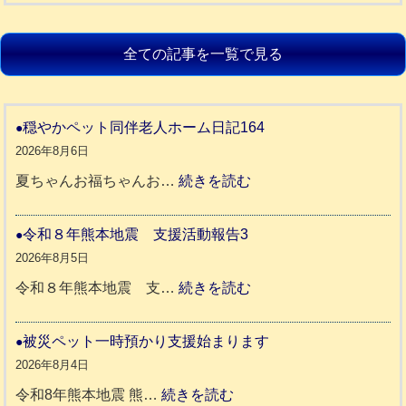
全ての記事を一覧で見る
穏やかペット同伴老人ホーム日記164
2026年8月6日
:
夏ちゃんお福ちゃんお…
続きを読む
穏
や
令和８年熊本地震 支援活動報告3
か
2026年8月5日
ペ
:
令和８年熊本地震 支…
続きを読む
ッ
令
ト
和
被災ペット一時預かり支援始まります
同
８
2026年8月4日
伴
年
:
令和8年熊本地震 熊…
続きを読む