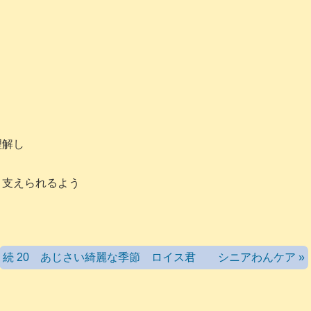
理解し
と支えられるよう
続 20 あじさい綺麗な季節 ロイス君 シニアわんケア »