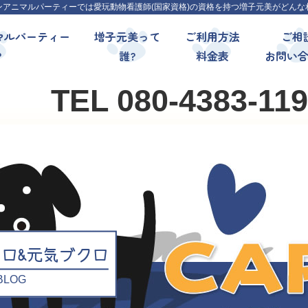
ンアニマルパーティーでは愛玩動物看護師(国家資格)の資格を持つ増子元美がどんな
マルパーティー
増子元美って
ご利用方法
ご相
?
誰?
料金表
お問い
TEL 080-4383-11
クロ&元気ブクロ
l BLOG