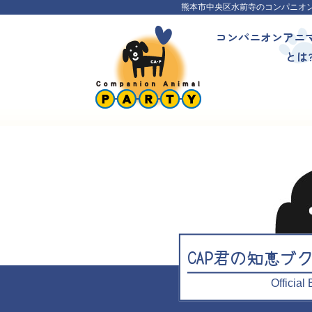
熊本市中央区水前寺のコンパニオ
コンパニオンアニ
とは
CAP君の知恵ブ
Officia