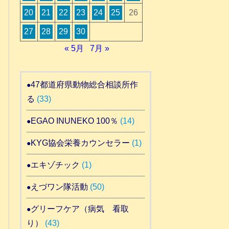
20
21
22
23
24
25
26
27
28
29
30
« 5月
7月 »
47都道府県動物総合相談所作
る
(33)
EGAO INUNEKO 100％
(14)
KYG協会栄養カウンセラー
(1)
エキゾチック
(1)
えづワン隊活動
(50)
グリーフケア（病気 看取
り）
(43)