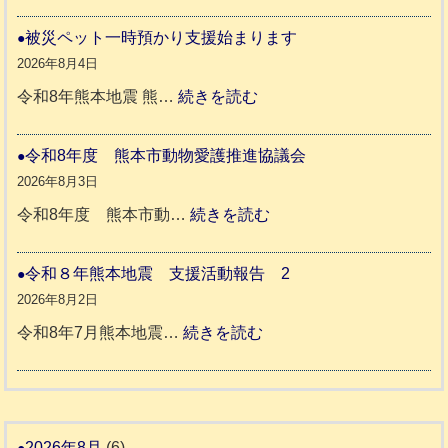
令
ト
和
被災ペット一時預かり支援始まります
同
８
2026年8月4日
伴
年
:
令和8年熊本地震 熊…
続きを読む
老
熊
被
人
本
災
令和8年度 熊本市動物愛護推進協議会
ホ
地
ペ
2026年8月3日
ー
震
ッ
:
令和8年度 熊本市動…
続きを読む
ム
ト
令
日
支
一
和
令和８年熊本地震 支援活動報告 2
記
援
時
8
2026年8月2日
1
活
預
年
:
令和8年7月熊本地震…
続きを読む
6
動
か
度
令
4
報
り
和
告
支
熊
８
3
援
本
年
2026年8月
(6)