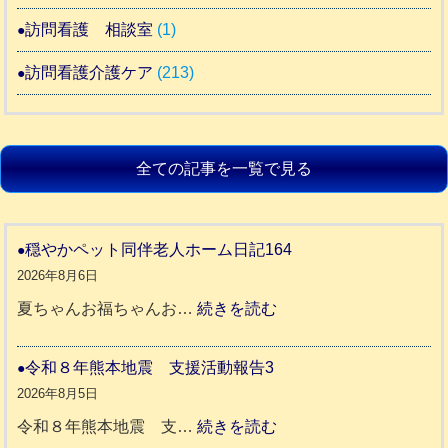
訪問看護 相談室
(1)
訪問看護介護ケア
(213)
全ての記事を一覧で見る
穏やかペット同伴老人ホーム日記164
2026年8月6日
:
夏ちゃんお福ちゃんお…
続きを読む
穏
や
令和８年熊本地震 支援活動報告3
か
2026年8月5日
ペ
:
令和８年熊本地震 支…
続きを読む
ッ