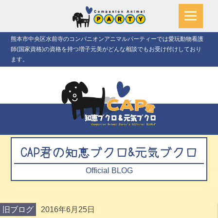
熊本市中央区水前寺のコンパニオンアニマルパーティーでは愛玩動物看護
師(国家資格)の資格を持つ増子元美がどんな相談でもお受け付けしており
ます。
CAP君の知恵ブクロ&元気ブクロ
Official BLOG
旧ブログ
2016年6月25日