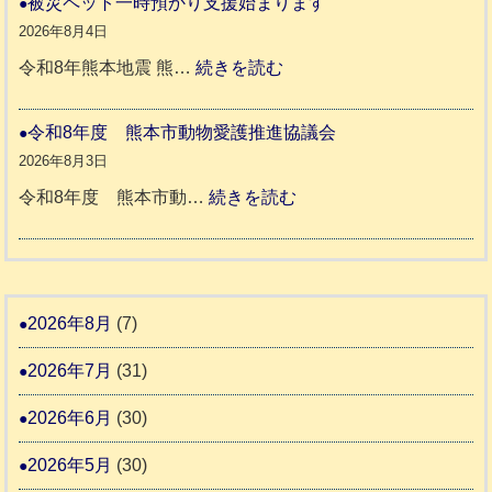
被災ペット一時預かり支援始まります
ッ
同
８
2026年8月4日
キ
伴
年
:
令和8年熊本地震 熊…
続きを読む
ー
老
熊
被
さ
人
本
災
令和8年度 熊本市動物愛護推進協議会
ん
ホ
地
ペ
2026年8月3日
3
ー
震
ッ
:
令和8年度 熊本市動…
続きを読む
ム
ト
令
日
支
一
和
記
援
時
8
1
活
預
年
2026年8月
(7)
6
動
か
度
4
報
2026年7月
(31)
り
告
支
熊
2026年6月
(30)
3
援
本
2026年5月
(30)
始
市