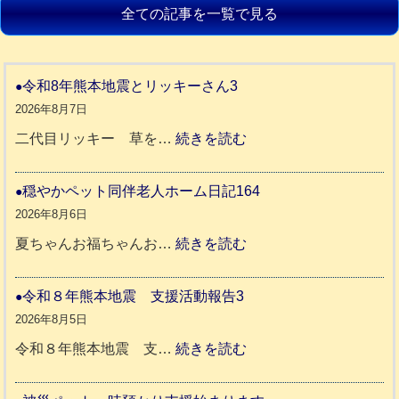
全ての記事を一覧で見る
令和8年熊本地震とリッキーさん3
2026年8月7日
:
二代目リッキー 草を…
続きを読む
令
和
穏やかペット同伴老人ホーム日記164
8
2026年8月6日
年
:
夏ちゃんお福ちゃんお…
続きを読む
熊
穏
本
や
令和８年熊本地震 支援活動報告3
地
か
2026年8月5日
震
ペ
:
令和８年熊本地震 支…
続きを読む
と
ッ
令
リ
ト
和