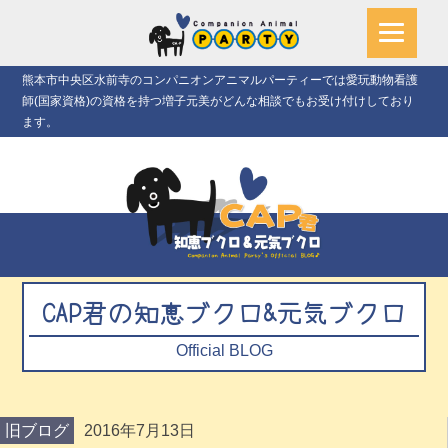
熊本市中央区水前寺のコンパニオンアニマルパーティーでは愛玩動物看護
師(国家資格)の資格を持つ増子元美がどんな相談でもお受け付けしており
ます。
CAP君の知恵ブクロ&元気ブクロ
Official BLOG
旧ブログ
2016年7月13日