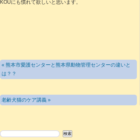
KOUにも慣れて欲しいと思います。
« 熊本市愛護センターと熊本県動物管理センターの違いと
は？？
老齢犬猫のケア講義 »
検索
検索