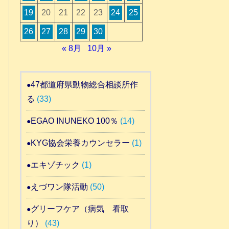
19
20
21
22
23
24
25
26
27
28
29
30
« 8月
10月 »
47都道府県動物総合相談所作
る
(33)
EGAO INUNEKO 100％
(14)
KYG協会栄養カウンセラー
(1)
エキゾチック
(1)
えづワン隊活動
(50)
グリーフケア（病気 看取
り）
(43)