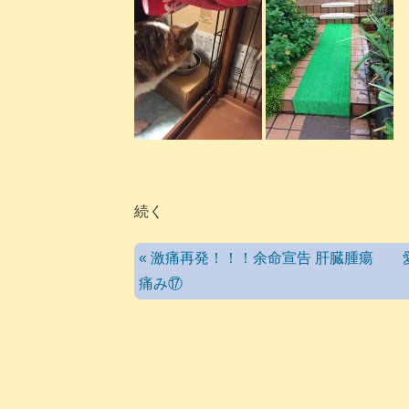
続く
« 激痛再発！！！余命宣告 肝臓腫瘍 
痛み⑰