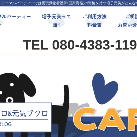
ンアニマルパーティーでは愛玩動物看護師(国家資格)の資格を持つ増子元美がどんな
マルパーティー
増子元美って
ご利用方法
ご相
?
誰?
料金表
お問い
TEL 080-4383-11
クロ&元気ブクロ
l BLOG