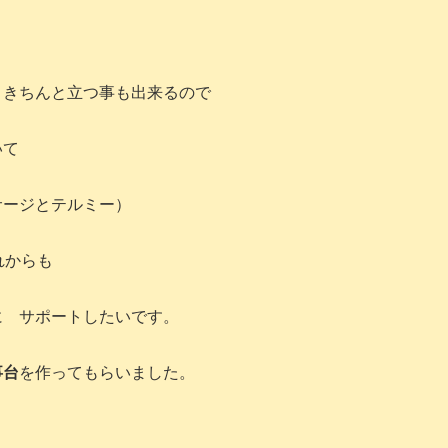
・きちんと立つ事も出来るので
歩いて
サージとテルミー）
れからも
に サポートしたいです。
事台
を作ってもらいました。