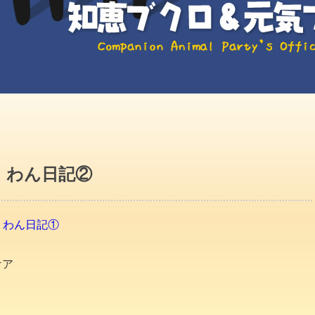
君 わん日記②
君 わん日記①
ケア