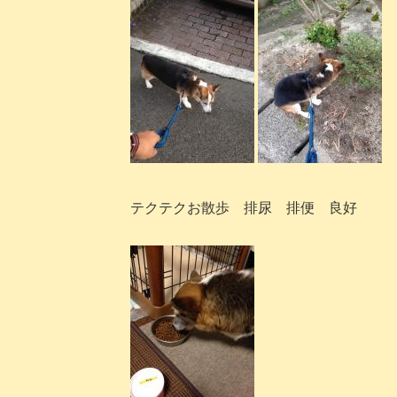
テクテクお散歩 排尿 排便 良好