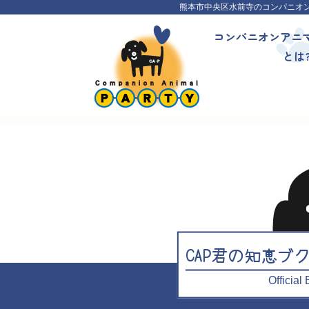
熊本市中央区水前寺のコンパニオ
コンパニオンアニ
とは
CAP君の知恵ブ
Officia