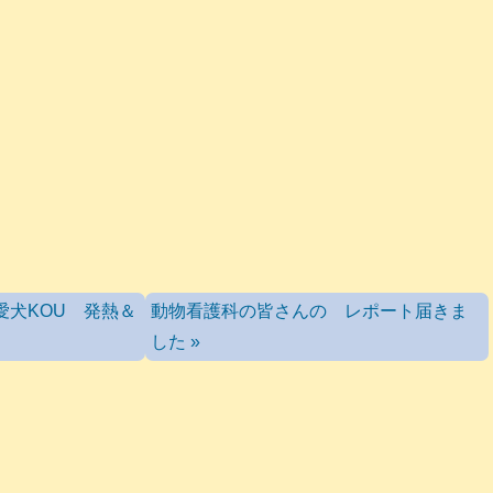
愛犬KOU 発熱＆
動物看護科の皆さんの レポート届きま
した »