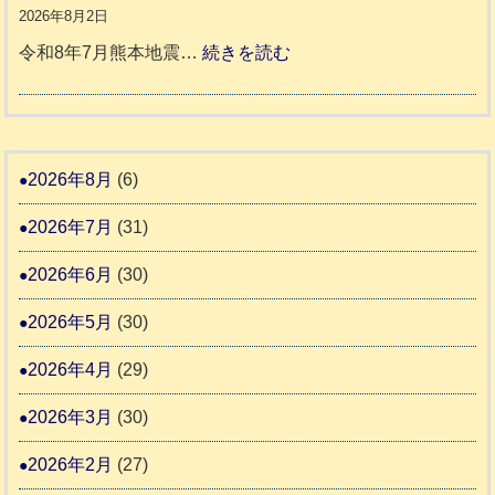
援
時
8
2026年8月2日
1
活
預
年
:
令和8年7月熊本地震…
続きを読む
6
動
か
度
令
4
報
り
和
告
支
熊
８
3
援
本
年
2026年8月
(6)
始
市
熊
ま
2026年7月
(31)
動
本
り
物
地
2026年6月
(30)
ま
愛
震
す
2026年5月
(30)
護
推
支
2026年4月
(29)
進
援
協
2026年3月
(30)
活
議
動
2026年2月
(27)
会
報