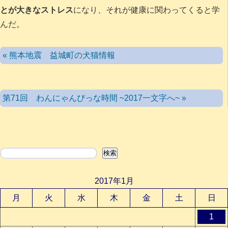
とが大きなストレス
になり、それが健康に関わってくると学
んだ。
« 熊本地震 益城町の犬猫情報
第71回 わんにゃんぴっな時間 ~2017一文字へ~ »
検索
検索
2017年1月
月
火
水
木
金
土
日
1