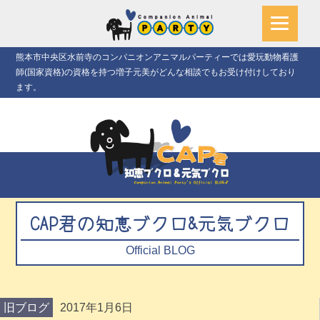
熊本市中央区水前寺のコンパニオンアニマルパーティーでは愛玩動物看護
師(国家資格)の資格を持つ増子元美がどんな相談でもお受け付けしており
ます。
CAP君の知恵ブクロ&元気ブクロ
Official BLOG
旧ブログ
2017年1月6日