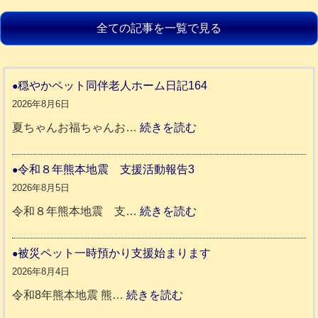
全ての記事を一覧で見る
穏やかペット同伴老人ホーム日記164
2026年8月6日
:
夏ちゃんお福ちゃんお…
続きを読む
穏
や
令和８年熊本地震 支援活動報告3
か
2026年8月5日
ペ
:
令和８年熊本地震 支…
続きを読む
ッ
令
ト
和
被災ペット一時預かり支援始まります
同
８
2026年8月4日
伴
年
:
令和8年熊本地震 熊…
続きを読む
老
熊
被