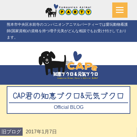
熊本市中央区水前寺のコンパニオンアニマルパーティーでは愛玩動物看護
師(国家資格)の資格を持つ増子元美がどんな相談でもお受け付けしており
ます。
CAP君の知恵ブクロ&元気ブクロ
Official BLOG
旧ブログ
2017年1月7日