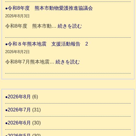
人
本
災
令和8年度 熊本市動物愛護推進協議会
ホ
地
ペ
2026年8月3日
ー
震
ッ
:
令和8年度 熊本市動…
続きを読む
ム
ト
令
日
支
一
和
令和８年熊本地震 支援活動報告 2
記
援
時
8
2026年8月2日
1
活
預
年
:
令和8年7月熊本地震…
続きを読む
6
動
か
度
令
4
報
り
和
告
支
熊
８
3
援
本
年
2026年8月
(6)
始
市
熊
ま
2026年7月
(31)
動
本
り
物
地
2026年6月
(30)
ま
愛
震
す
2026年5月
(30)