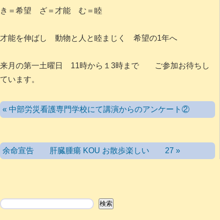
き＝希望 ざ＝才能 む＝睦
才能を伸ばし 動物と人と睦まじく 希望の1年へ
来月の第一土曜日 11時から１3時まで ご参加お待ちし
ています。
« 中部労災看護専門学校にて講演からのアンケート②
余命宣告 肝臓腫瘍 KOU お散歩楽しい 27 »
検索
検索