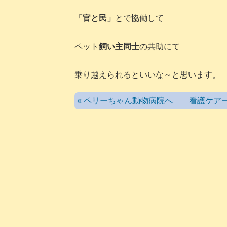
「官と民」
とで協働して
ペット
飼い主同士
の共助にて
乗り越えられるといいな～と思います。
« ペリーちゃん動物病院へ 看護ケ