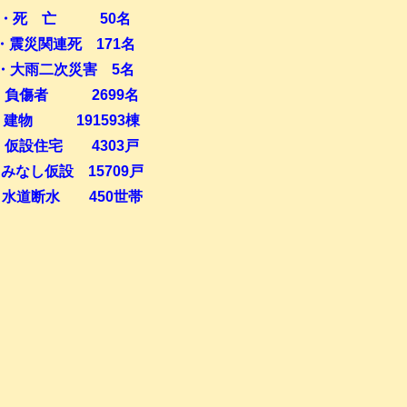
・死 亡 50名
・震災関連死 171名
・大雨二次災害 5名
・負傷者 2699名
・建物 191593棟
・仮設住宅 4303戸
みなし仮設 15709戸
・水道断水 450世帯