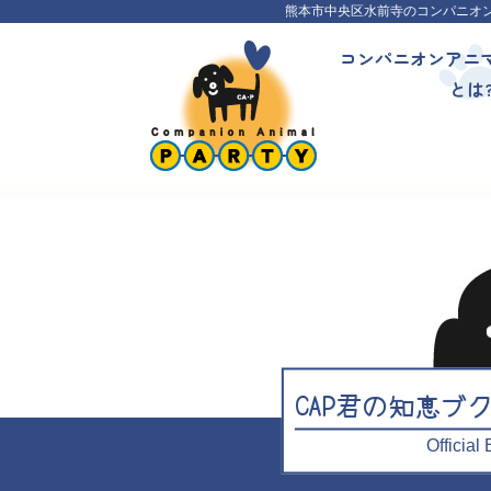
熊本市中央区水前寺のコンパニオ
コンパニオンアニ
とは
CAP君の知恵ブ
Officia