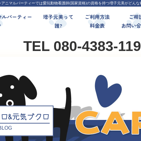
ンアニマルパーティーでは愛玩動物看護師(国家資格)の資格を持つ増子元美がどんな
マルパーティー
増子元美って
ご利用方法
ご相
?
誰?
料金表
お問い
TEL 080-4383-11
クロ&元気ブクロ
l BLOG