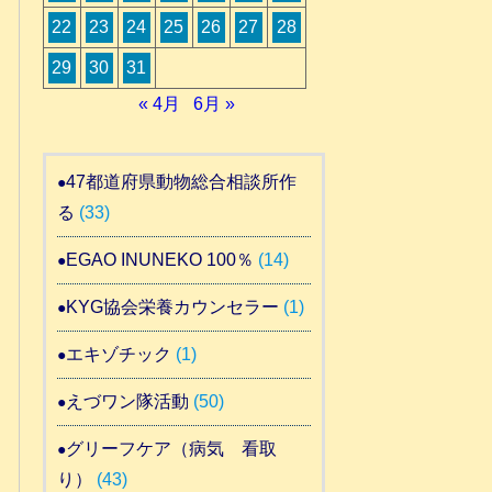
22
23
24
25
26
27
28
29
30
31
« 4月
6月 »
47都道府県動物総合相談所作
る
(33)
EGAO INUNEKO 100％
(14)
KYG協会栄養カウンセラー
(1)
エキゾチック
(1)
えづワン隊活動
(50)
グリーフケア（病気 看取
り）
(43)