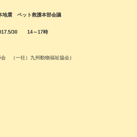
熊本地震 ペット救護本部会議
017.5/30 14～17時
師会 （一社）九州動物福祉協会｝