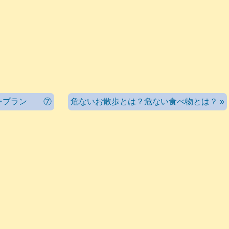
アープラン ⑦
危ないお散歩とは？危ない食べ物とは？ »