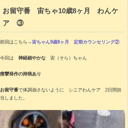
お留守番 宙ちゃ10歳8ヶ月 わんケ
ア ③
前回はこちら→
宙ちゃん9歳8ヶ月 定期カウンセリング②
今回は
神経細やかな
宙（そら）ちゃん
痙攣発作の持病あり
お留守番
で体調崩さないように シニアわんケア 2日間担
当しました。