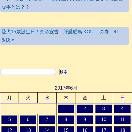
な事とは？？
愛犬15歳誕生日！余命宣告 肝臓腫瘍 KOU の巻 41
6/18 »
検索
検索
2017年6月
月
火
水
木
金
土
日
1
2
3
4
5
6
7
8
9
10
11
12
13
14
15
16
17
18