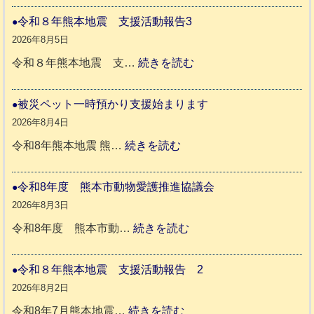
や
令和８年熊本地震 支援活動報告3
か
2026年8月5日
ペ
:
令和８年熊本地震 支…
続きを読む
ッ
令
ト
和
被災ペット一時預かり支援始まります
同
８
2026年8月4日
伴
年
:
令和8年熊本地震 熊…
続きを読む
老
熊
被
人
本
災
令和8年度 熊本市動物愛護推進協議会
ホ
地
ペ
2026年8月3日
ー
震
ッ
:
令和8年度 熊本市動…
続きを読む
ム
ト
令
日
支
一
和
令和８年熊本地震 支援活動報告 2
記
援
時
8
2026年8月2日
1
活
預
年
:
令和8年7月熊本地震…
続きを読む
6