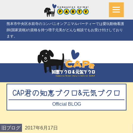
熊本市中央区水前寺のコンパニオンアニマルパーティーでは愛玩動物看護
師(国家資格)の資格を持つ増子元美がどんな相談でもお受け付けしており
ます。
CAP君の知恵ブクロ&元気ブクロ
Official BLOG
旧ブログ
2017年6月17日