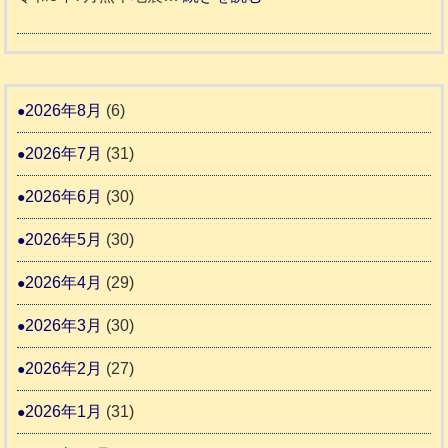
動
か
度
令
4
報
り
和
告
支
熊
８
3
援
本
年
2026年8月
(6)
始
市
熊
ま
2026年7月
(31)
動
本
り
物
地
2026年6月
(30)
ま
愛
震
す
2026年5月
(30)
護
推
支
2026年4月
(29)
進
援
協
2026年3月
(30)
活
議
動
2026年2月
(27)
会
報
2026年1月
(31)
告