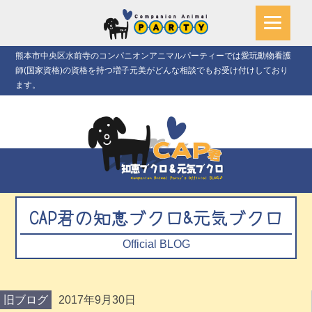
熊本市中央区水前寺のコンパニオンアニマルパーティーでは愛玩動物看護
師(国家資格)の資格を持つ増子元美がどんな相談でもお受け付けしており
ます。
CAP君の知恵ブクロ&元気ブクロ
Official BLOG
旧ブログ
2017年9月30日