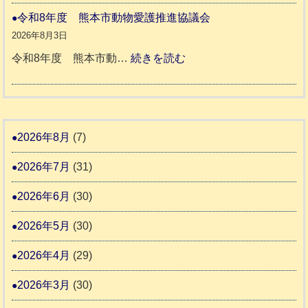
さ
人
本
災
令和8年度 熊本市動物愛護推進協議会
ん
ホ
地
ペ
2026年8月3日
3
ー
震
ッ
:
令和8年度 熊本市動…
続きを読む
ム
ト
令
日
支
一
和
記
援
時
8
1
活
預
年
2026年8月
(7)
6
動
か
度
4
報
2026年7月
(31)
り
告
支
熊
2026年6月
(30)
3
援
本
2026年5月
(30)
始
市
ま
動
2026年4月
(29)
り
物
ま
2026年3月
(30)
愛
す
護