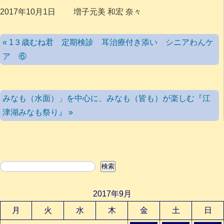
2017年10月1日 増子元美 和宏 奈々
« 1３歳むね君 定期検診 耳治療付き添い シニアわんケ
ア ⑥
みなも（水面）」を中心に、みなも（皆も）が楽しむ『江
津湖みなも祭り』 »
検索
検索
2017年9月
月
火
水
木
金
土
日