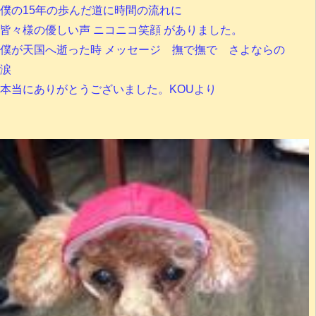
僕の15年の歩んだ道に時間の流れに
皆々様の優しい声 ニコニコ笑顔 がありました。
僕が天国へ逝った時 メッセージ 撫で撫で さよならの
涙
本当にありがとうございました。KOUより