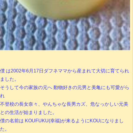
僕 は2002年6月17日ダフネママから産まれて大切に育てられ
ました。
そうして今の家族の元へ 動物好きの元男と美亀にも可愛がら
れ
不登校の長女奈々、やんちゃな長男カズ、危なっかしい元美
との生活が始まりました。
僕の名前は KOUFUKU(幸福)が来るようにKOUになりまし
た。