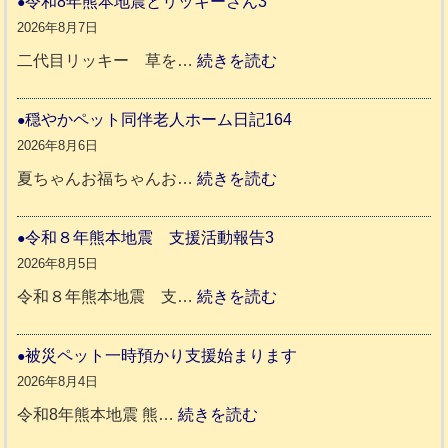
令和8年熊本地震とリッキーさん3
2026年8月7日
:
二代目リッキー 草を…
続きを読む
令
和
穏やかペット同伴老人ホーム日記164
8
2026年8月6日
年
:
夏ちゃんお福ちゃんお…
続きを読む
熊
穏
本
や
令和８年熊本地震 支援活動報告3
地
か
2026年8月5日
震
ペ
:
令和８年熊本地震 支…
続きを読む
と
ッ
令
リ
ト
和
被災ペット一時預かり支援始まります
ッ
同
８
2026年8月4日
キ
伴
年
:
令和8年熊本地震 熊…
続きを読む
ー
老
熊
被