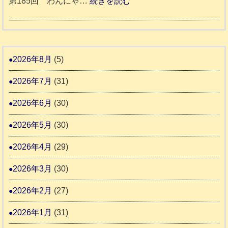
:
第185回 わんにゃ…
続きを読む
始
市
熊
1
ま
動
本
8
り
物
地
5
ま
愛
震
回
2026年8月
(5)
す
護
わ
推
2026年7月
(31)
支
ん
進
援
に
2026年6月
(30)
協
活
ゃ
議
2026年5月
(30)
動
ん
会
報
ぴ
2026年4月
(29)
告
っ
2026年3月
(30)
な
2
時
2026年2月
(27)
間
2026年1月
(31)