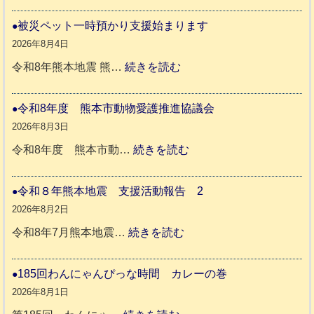
令
和
被災ペット一時預かり支援始まります
８
2026年8月4日
年
:
令和8年熊本地震 熊…
続きを読む
熊
被
本
災
令和8年度 熊本市動物愛護推進協議会
地
ペ
2026年8月3日
震
ッ
:
令和8年度 熊本市動…
続きを読む
ト
令
支
一
和
令和８年熊本地震 支援活動報告 2
援
時
8
2026年8月2日
活
預
年
:
令和8年7月熊本地震…
続きを読む
動
か
度
令
報
り
和
185回わんにゃんぴっな時間 カレーの巻
告
支
熊
８
2026年8月1日
3
援
本
年