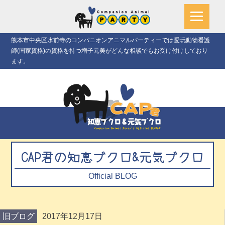
熊本市中央区水前寺のコンパニオンアニマルパーティーでは愛玩動物看護
師(国家資格)の資格を持つ増子元美がどんな相談でもお受け付けしており
ます。
CAP君の知恵ブクロ&元気ブクロ
Official BLOG
旧ブログ
2017年12月17日