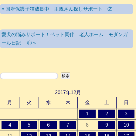
« 国府保護子猫成長中 里親さん探しサポート ②
愛犬の悩みサポート！ペット同伴 老人ホーム モダンガ
ール日記 ⑪ »
検索
検索
2017年12月
月
火
水
木
金
土
日
1
2
3
4
5
6
7
8
9
10