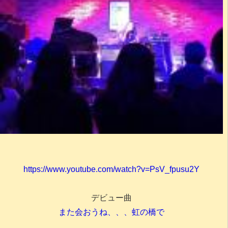
https://www.youtube.com/watch?v=PsV_fpusu2Y
デビュー曲
また会おうね、、、虹の橋で