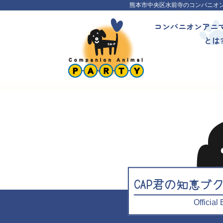
熊本市中央区水前寺のコンパニオ
コンパニオンアニ
とは
CAP君の知恵ブ
Officia