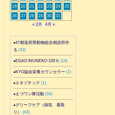
19
20
21
22
23
24
25
26
27
28
29
30
31
« 2月
4月 »
47都道府県動物総合相談所作
る
(33)
EGAO INUNEKO 100％
(14)
KYG協会栄養カウンセラー
(1)
エキゾチック
(1)
えづワン隊活動
(50)
グリーフケア（病気 看取
り）
(43)