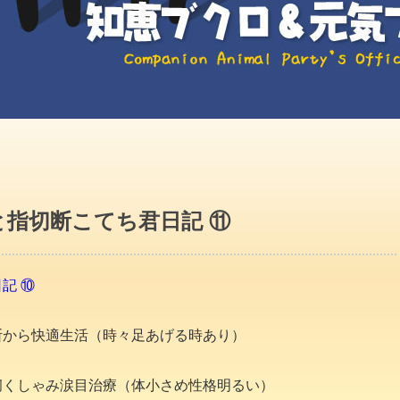
指切断こてち君日記 ⑪
記 ⑩
断から快適生活（時々足あげる時あり）
下痢くしゃみ涙目治療（体小さめ性格明るい）