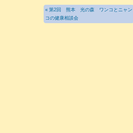
« 第2回 熊本 光の森 ワンコとニャン
コの健康相談会