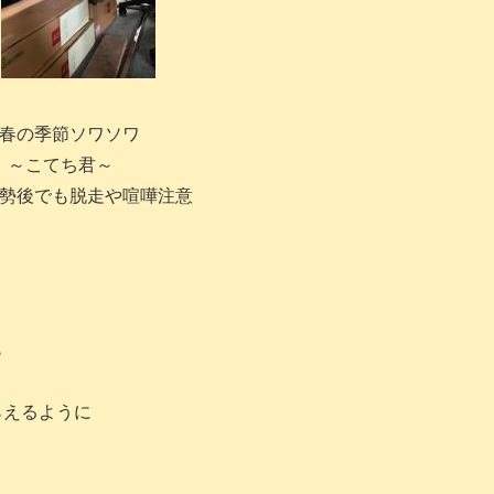
春の季節ソワソワ
～こてち君～
勢後でも脱走や喧嘩注意
ら
らえるように
く