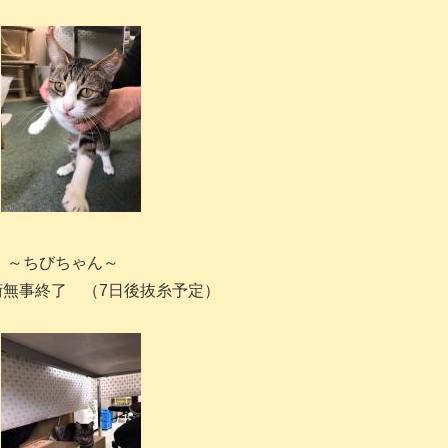
～ちびちゃん～
術無事終了 （7日後抜糸予定）