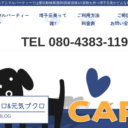
ンアニマルパーティーでは愛玩動物看護師(国家資格)の資格を持つ増子元美がどんな
マルパーティー
増子元美って
ご利用方法
ご相
?
誰?
料金表
お問い
TEL 080-4383-11
クロ&元気ブクロ
l BLOG