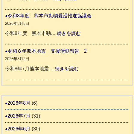
老
熊
被
人
本
災
令和8年度 熊本市動物愛護推進協議会
ホ
地
ペ
2026年8月3日
ー
震
ッ
:
令和8年度 熊本市動…
続きを読む
ム
ト
令
日
支
一
和
令和８年熊本地震 支援活動報告 2
記
援
時
8
2026年8月2日
1
活
預
年
:
令和8年7月熊本地震…
続きを読む
6
動
か
度
令
4
報
り
和
告
支
熊
８
3
援
本
年
2026年8月
(6)
始
市
熊
ま
2026年7月
(31)
動
本
り
物
地
2026年6月
(30)
ま
愛