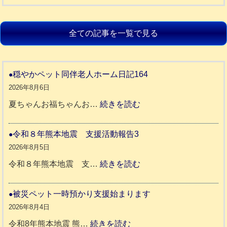
全ての記事を一覧で見る
穏やかペット同伴老人ホーム日記164
2026年8月6日
:
夏ちゃんお福ちゃんお…
続きを読む
穏
や
令和８年熊本地震 支援活動報告3
か
2026年8月5日
ペ
:
令和８年熊本地震 支…
続きを読む
ッ
令
ト
和
被災ペット一時預かり支援始まります
同
８
2026年8月4日
伴
年
:
令和8年熊本地震 熊…
続きを読む