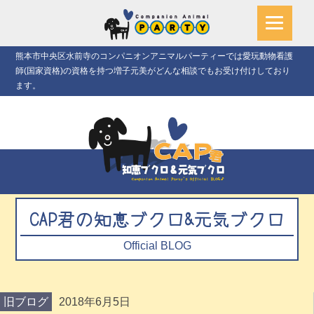
熊本市中央区水前寺のコンパニオンアニマルパーティーでは愛玩動物看護
師(国家資格)の資格を持つ増子元美がどんな相談でもお受け付けしており
ます。
CAP君の知恵ブクロ&元気ブクロ
Official BLOG
旧ブログ
2018年6月5日