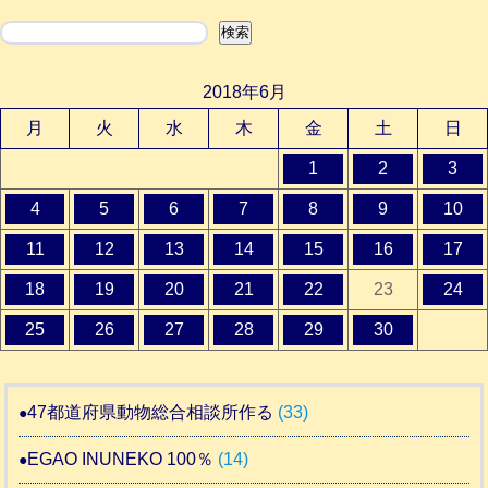
検索
検索
2018年6月
月
火
水
木
金
土
日
1
2
3
4
5
6
7
8
9
10
11
12
13
14
15
16
17
18
19
20
21
22
23
24
25
26
27
28
29
30
47都道府県動物総合相談所作る
(33)
EGAO INUNEKO 100％
(14)