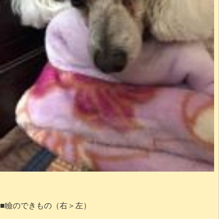
■瞼のできもの（右＞左）