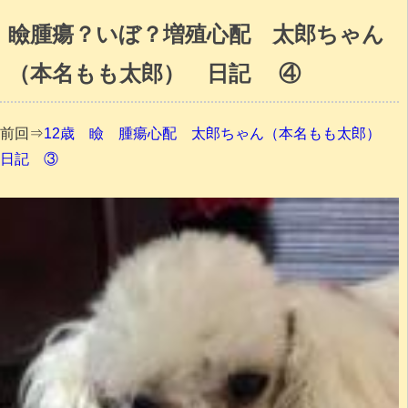
瞼腫瘍？いぼ？増殖心配 太郎ちゃん
（本名もも太郎） 日記 ④
前回⇒
12歳 瞼 腫瘍心配 太郎ちゃん（本名もも太郎）
日記 ③