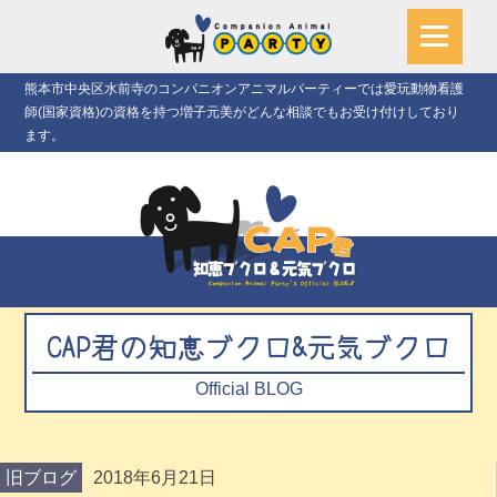
熊本市中央区水前寺のコンパニオンアニマルパーティーでは愛玩動物看護
師(国家資格)の資格を持つ増子元美がどんな相談でもお受け付けしており
ます。
CAP君の知恵ブクロ&元気ブクロ
Official BLOG
旧ブログ
2018年6月21日