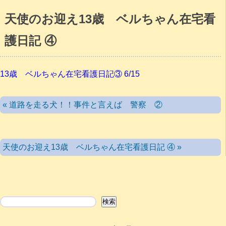
天使のお迎え13歳 ベルちゃん在宅看
護日記 ④
13歳 ベルちゃん在宅看護日記③ 6/15
« 道路を走る犬！！事件と言えば 警察 ②
天使のお迎え13歳 ベルちゃん在宅看護日記 ④ »
検索
検索