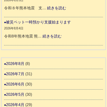
2026年8月5日
代
震
ペ
:
令和８年熊本地震 支…
続きを読む
市
宇
ッ
令
城
ト
和
被災ペット一時預かり支援始まります
氷
市
同
８
2026年8月4日
川
宇
伴
年
:
令和8年熊本地震 熊…
続きを読む
町
土
老
熊
被
5
市
人
本
災
リ
ホ
地
ペ
ッ
ー
震
ッ
2026年8月
(8)
キ
ム
ト
ー
日
2026年7月
(31)
支
一
さ
記
援
時
2026年6月
(30)
ん
1
活
預
4
6
2026年5月
(30)
動
か
4
報
り
2026年4月
(29)