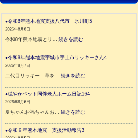
令和8年熊本地震支援八代市 氷川町5
2026年8月8日
:
令和8年熊本地震とリ…
続きを読む
令
和
令和8年熊本地震宇城市宇土市リッキーさん4
8
2026年8月7日
年
:
二代目リッキー 草を…
続きを読む
熊
令
本
和
穏やかペット同伴老人ホーム日記164
地
8
2026年8月6日
震
年
:
夏ちゃんお福ちゃんお…
続きを読む
支
熊
穏
援
本
や
令和８年熊本地震 支援活動報告3
八
地
か