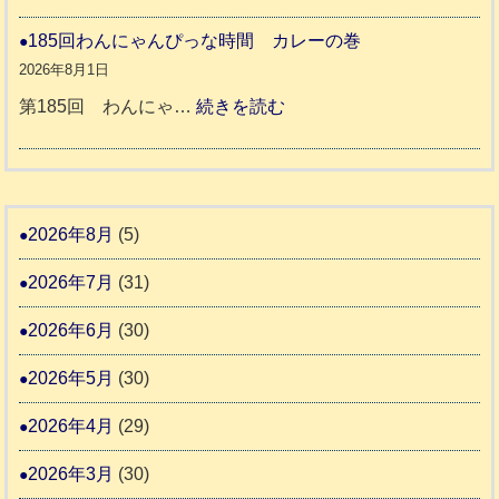
令
報
り
和
185回わんにゃんぴっな時間 カレーの巻
告
支
熊
８
2026年8月1日
3
援
本
年
:
第185回 わんにゃ…
続きを読む
始
市
熊
1
ま
動
本
8
り
物
地
5
ま
愛
震
回
2026年8月
(5)
す
護
わ
推
2026年7月
(31)
支
ん
進
援
に
2026年6月
(30)
協
活
ゃ
議
2026年5月
(30)
動
ん
会
報
ぴ
2026年4月
(29)
告
っ
2026年3月
(30)
な