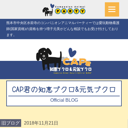
熊本市中央区水前寺のコンパニオンアニマルパーティーでは愛玩動物看護
師(国家資格)の資格を持つ増子元美がどんな相談でもお受け付けしており
ます。
CAP君の知恵ブクロ&元気ブクロ
Official BLOG
旧ブログ
2018年11月21日