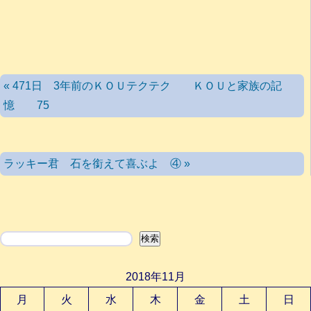
« 471日 3年前のＫＯＵテクテク ＫＯＵと家族の記
憶 75
ラッキー君 石を銜えて喜ぶよ ④ »
検索
検索
2018年11月
月
火
水
木
金
土
日