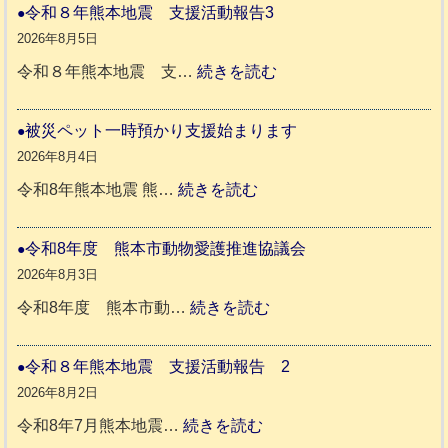
令和８年熊本地震 支援活動報告3
2026年8月5日
:
令和８年熊本地震 支…
続きを読む
令
和
被災ペット一時預かり支援始まります
８
2026年8月4日
年
:
令和8年熊本地震 熊…
続きを読む
熊
被
本
災
令和8年度 熊本市動物愛護推進協議会
地
ペ
2026年8月3日
震
ッ
:
令和8年度 熊本市動…
続きを読む
ト
令
支
一
和
令和８年熊本地震 支援活動報告 2
援
時
8
2026年8月2日
活
預
年
:
令和8年7月熊本地震…
続きを読む
動
か
度