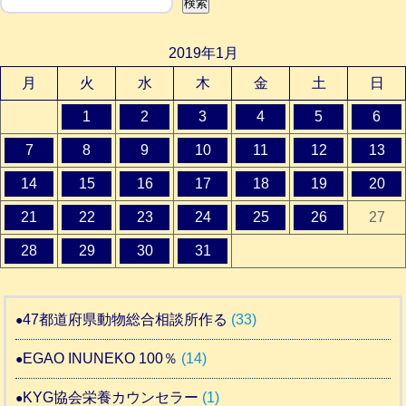
検索
検索
2019年1月
月
火
水
木
金
土
日
1
2
3
4
5
6
7
8
9
10
11
12
13
14
15
16
17
18
19
20
21
22
23
24
25
26
27
28
29
30
31
47都道府県動物総合相談所作る
(33)
EGAO INUNEKO 100％
(14)
KYG協会栄養カウンセラー
(1)