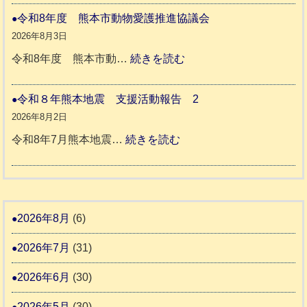
人
本
災
令和8年度 熊本市動物愛護推進協議会
ホ
地
ペ
2026年8月3日
ー
震
ッ
:
令和8年度 熊本市動…
続きを読む
ム
ト
令
日
支
一
和
令和８年熊本地震 支援活動報告 2
記
援
時
8
2026年8月2日
1
活
預
年
:
令和8年7月熊本地震…
続きを読む
6
動
か
度
令
4
報
り
和
告
支
熊
８
3
援
本
年
2026年8月
(6)
始
市
熊
ま
2026年7月
(31)
動
本
り
物
地
2026年6月
(30)
ま
愛
震
す
2026年5月
(30)