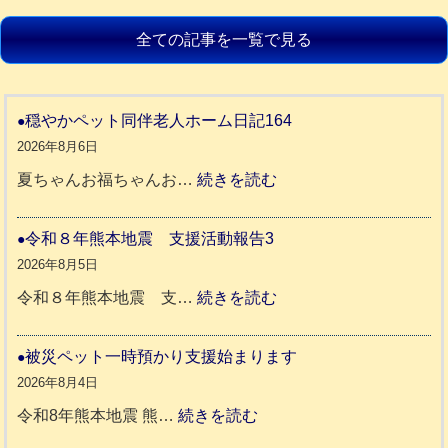
全ての記事を一覧で見る
穏やかペット同伴老人ホーム日記164
2026年8月6日
:
夏ちゃんお福ちゃんお…
続きを読む
穏
や
令和８年熊本地震 支援活動報告3
か
2026年8月5日
ペ
:
令和８年熊本地震 支…
続きを読む
ッ
令
ト
和
被災ペット一時預かり支援始まります
同
８
2026年8月4日
伴
年
:
令和8年熊本地震 熊…
続きを読む
老
熊
被