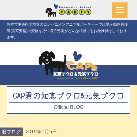
熊本市中央区水前寺のコンパニオンアニマルパーティーでは愛玩動物看護
師(国家資格)の資格を持つ増子元美がどんな相談でもお受け付けしており
ます。
CAP君の知恵ブクロ&元気ブクロ
Official BLOG
旧ブログ
2019年1月5日