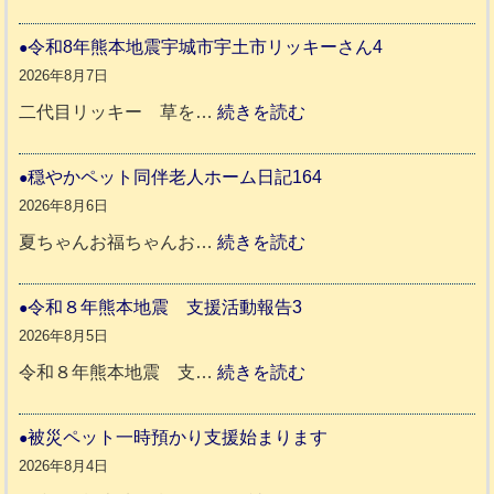
令
和
令和8年熊本地震宇城市宇土市リッキーさん4
8
2026年8月7日
年
:
二代目リッキー 草を…
続きを読む
熊
令
本
和
穏やかペット同伴老人ホーム日記164
地
8
2026年8月6日
震
年
:
夏ちゃんお福ちゃんお…
続きを読む
支
熊
穏
援
本
や
令和８年熊本地震 支援活動報告3
八
地
か
2026年8月5日
代
震
ペ
:
令和８年熊本地震 支…
続きを読む
市
宇
ッ
令
城
ト
和
被災ペット一時預かり支援始まります
氷
市
同
８
2026年8月4日
川
宇
伴