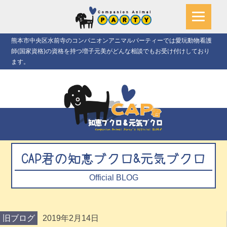
熊本市中央区水前寺のコンパニオンアニマルパーティーでは愛玩動物看護
師(国家資格)の資格を持つ増子元美がどんな相談でもお受け付けしており
ます。
CAP君の知恵ブクロ&元気ブクロ
Official BLOG
旧ブログ
2019年2月14日