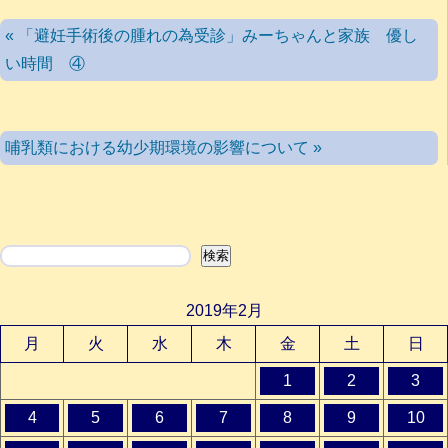
« 「避妊手術後の腫れの為受診」みーちゃんと家族 優し
い時間 ④
哺乳類における幼少期環境の影響について »
検索
検索
2019年2月
月
火
水
木
金
土
日
1
2
3
4
5
6
7
8
9
10