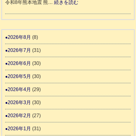
年
:
令和8年熊本地震 熊…
続きを読む
町
土
老
熊
被
5
市
人
本
災
リ
ホ
地
ペ
ッ
ー
震
ッ
2026年8月
(8)
キ
ム
ト
ー
日
2026年7月
(31)
支
一
さ
記
援
時
2026年6月
(30)
ん
1
活
預
4
6
2026年5月
(30)
動
か
4
報
り
2026年4月
(29)
告
支
3
2026年3月
(30)
援
始
2026年2月
(27)
ま
2026年1月
(31)
り