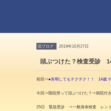
旧ブログ
2019年10月27日
頭ぶつけた？検査受診 1
前回⇒
●失明してもテクテク！！ 14歳 
今回⇒階段滑って頭ぶつけた？⇒病院付
25日 緊急受診 ⇒一般身体検査 レン