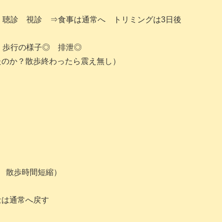
 聴診 視診 ⇒食事は通常へ トリミングは3日後
方◎ 歩行の様子◎ 排泄◎
たのか？散歩終わったら震え無し）
 散歩時間短縮）
量は通常へ戻す