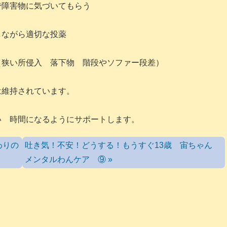
で障害物に気づいてもらう
しながら適切な投薬
（狭い所侵入 落下物 階段やソファー段差）
は維持されています。
いい 時間になるようにサポートします。
わりの
吐き気！不安！どうする！もうすぐ13歳 宙ちゃん
メンタルわんケア ⑨ »