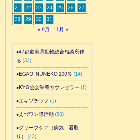
21
22
23
24
25
26
27
28
29
30
31
« 9月
11月 »
47都道府県動物総合相談所作
る
(33)
EGAO INUNEKO 100％
(14)
KYG協会栄養カウンセラー
(1)
エキゾチック
(1)
えづワン隊活動
(50)
グリーフケア（病気 看取
り）
(43)