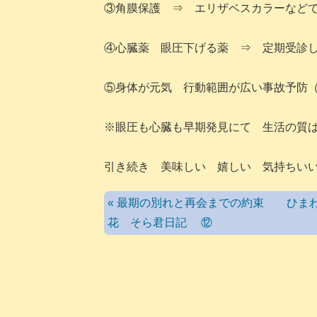
③角膜保護 ⇒ エリザベスカラーなど
④心臓薬 眼圧下げる薬 ⇒ 定期受診
⑤身体が元気 行動範囲が広い事故予防
※眼圧も心臓も早期発見にて 生活の質
引き続き 美味しい 嬉しい 気持ち
« 最期の別れと再会までの約束 ひま
花 そら君日記 ⑫