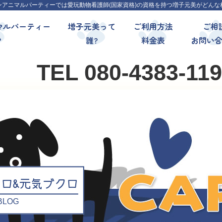
ンアニマルパーティーでは愛玩動物看護師(国家資格)の資格を持つ増子元美がどんな
マルパーティー
増子元美って
ご利用方法
ご相
?
誰?
料金表
お問い
TEL 080-4383-11
クロ&元気ブクロ
l BLOG