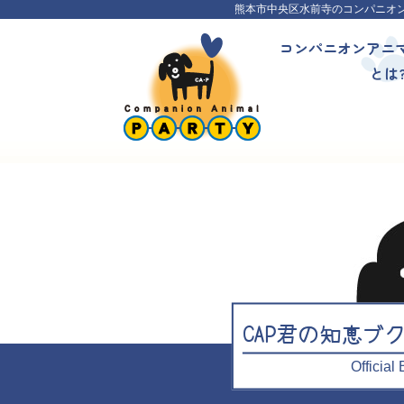
熊本市中央区水前寺のコンパニオ
コンパニオンアニ
とは
CAP君の知恵ブ
Officia