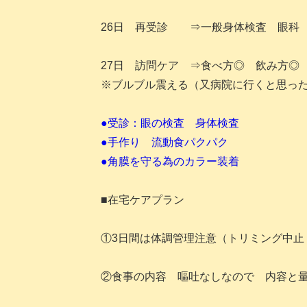
26日 再受診 ⇒一般身体検査 眼科
27日 訪問ケア ⇒食べ方◎ 飲み
※ブルブル震える（又病院に行くと思っ
●受診：眼の検査 身体検査
●手作り 流動食パクパク
●角膜を守る為のカラー装着
■在宅ケアプラン
①3日間は体調管理注意（トリミング中止
②食事の内容 嘔吐なしなので 内容と