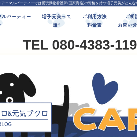
ンアニマルパーティーでは愛玩動物看護師(国家資格)の資格を持つ増子元美がどんな
マルパーティー
増子元美って
ご利用方法
ご相
?
誰?
料金表
お問い
TEL 080-4383-11
クロ&元気ブクロ
l BLOG