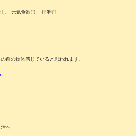
なし 元気食欲◎ 排泄◎
目の前の物体感じていると思われます。
た
生活へ