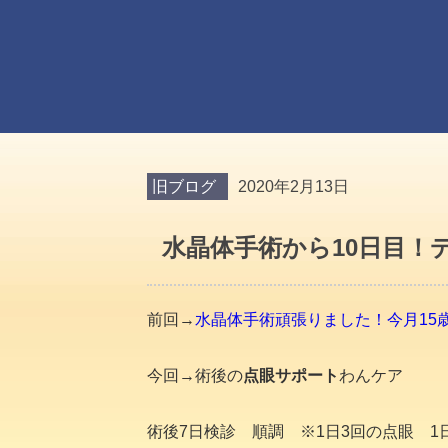
旧ブログ
2020年2月13日
水晶体手術から10日目！
前回→
水晶体手術頑張りました！今月15歳
今回→術後の
点眼サポート
わんケア
術後7日検診 順調 ※1日3回の点眼 1