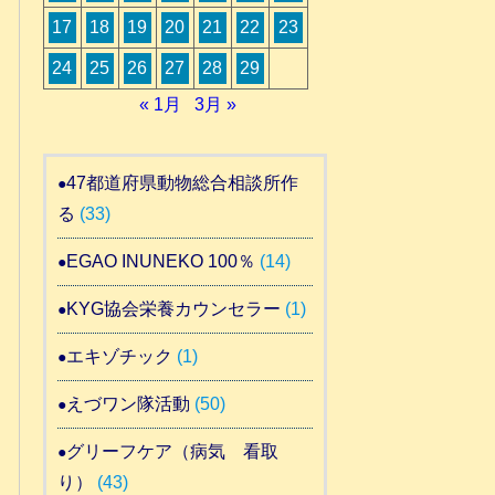
17
18
19
20
21
22
23
24
25
26
27
28
29
« 1月
3月 »
47都道府県動物総合相談所作
る
(33)
EGAO INUNEKO 100％
(14)
KYG協会栄養カウンセラー
(1)
エキゾチック
(1)
えづワン隊活動
(50)
グリーフケア（病気 看取
り）
(43)