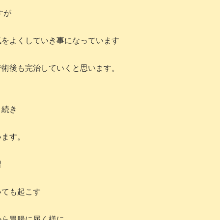
すが
気をよくしていき事になっています
で術後も完治していくと思います。
き続き
います。
習
いても起こす
から胃腸に届く様に