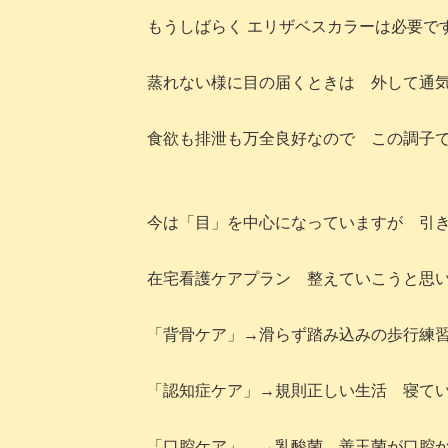
もうしばらく エリザベスカラーは必要で
蒸れない様に目の届くときは 外して通
食欲も排泄も万全良好なので この調子
今は「目」を中心になっていますが 引
在宅看護ケアプラン 整えていこうと思
「背骨ケア」→滑らず踏み込みの歩行練
「認知症ケア」→規則正しい生活 寝て
「口腔ケア」 →乳酸菌 善玉菌が口腔