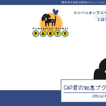
熊本市中央区水前寺のコンパニオ
コンパニオンアニ
とは
CAP君の知恵ブ
Officia