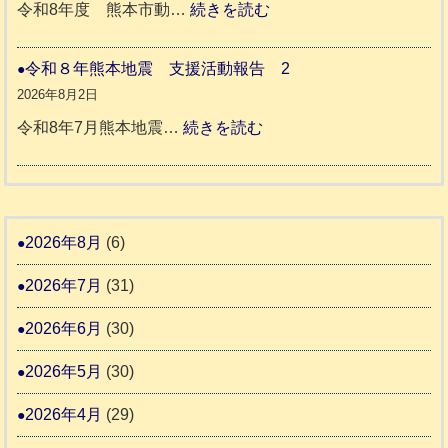
ッ
:
令和8年度 熊本市動…
続きを読む
ム
ト
令
日
支
一
和
令和８年熊本地震 支援活動報告 2
記
援
時
8
2026年8月2日
1
活
預
年
:
令和8年7月熊本地震…
続きを読む
6
動
か
度
令
4
報
り
和
告
支
熊
８
3
援
本
年
2026年8月
(6)
始
市
熊
ま
2026年7月
(31)
動
本
り
物
地
2026年6月
(30)
ま
愛
震
す
2026年5月
(30)
護
推
支
2026年4月
(29)
進
援