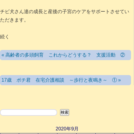
チビ犬さん達の成長と産後の子宮のケアをサポートさせてい
ただきます。
続く
« 高齢者の多頭飼育 これからどうする？ 支援活動 ②
17歳 ポチ君 在宅介護相談 ～歩行と夜鳴き～ ① »
検索
検索
2020年9月