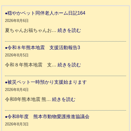
穏やかペット同伴老人ホーム日記164
2026年8月6日
:
夏ちゃんお福ちゃんお…
続きを読む
穏
や
令和８年熊本地震 支援活動報告3
か
2026年8月5日
ペ
:
令和８年熊本地震 支…
続きを読む
ッ
令
ト
和
被災ペット一時預かり支援始まります
同
８
2026年8月4日
伴
年
:
令和8年熊本地震 熊…
続きを読む
老
熊
被
人
本
災
令和8年度 熊本市動物愛護推進協議会
ホ
地
ペ
2026年8月3日
ー
震