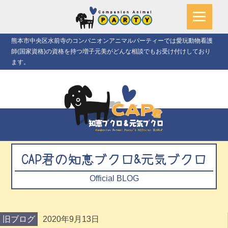
熊本市中央区水前寺のコンパニオンアニマルパーティーでは愛玩動物看護
師(国家資格)の資格を持つ増子元美がどんな相談でもお受け付けしており
ます。
CAP君の知恵ブクロ&元気ブクロ
Official BLOG
旧ブログ
2020年9月13日