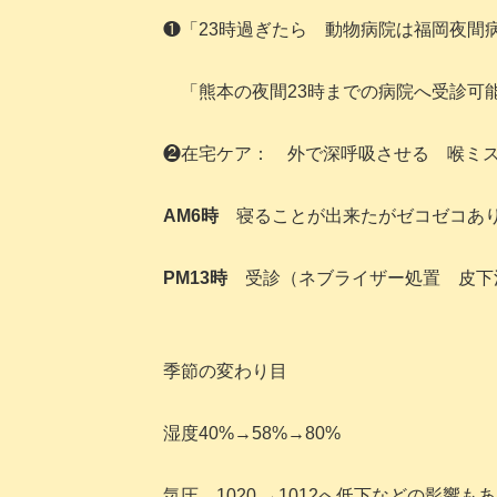
❶「23時過ぎたら 動物病院は福岡夜間
「熊本の夜間23時までの病院へ受診可
❷在宅ケア： 外で深呼吸させる 喉ミ
AM6時
寝ることが出来たがゼコゼコあ
PM13時
受診（ネブライザー処置 皮下
季節の変わり目
湿度40%→58%→80%
気圧 1020 →1012へ低下などの影響も