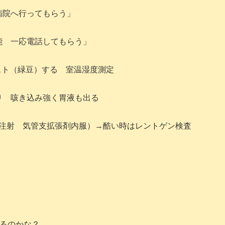
病院へ行ってもらう」
能 一応電話してもらう」
スト（緑豆）する 室温湿度測定
り 咳き込み強く胃液も出る
注射 気管支拡張剤内服）→酷い時はレントゲン検査
あるのかな？