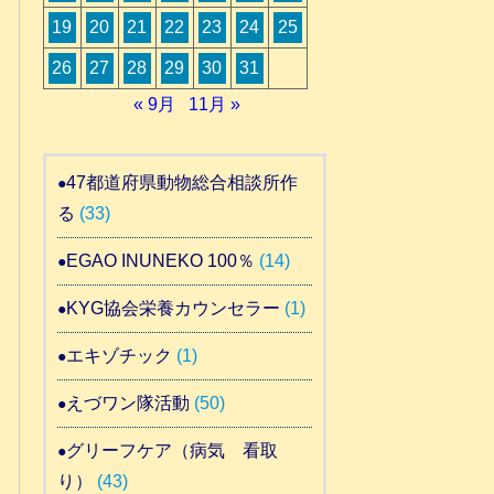
19
20
21
22
23
24
25
26
27
28
29
30
31
« 9月
11月 »
47都道府県動物総合相談所作
る
(33)
EGAO INUNEKO 100％
(14)
KYG協会栄養カウンセラー
(1)
エキゾチック
(1)
えづワン隊活動
(50)
グリーフケア（病気 看取
り）
(43)