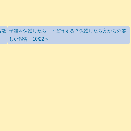
お散
子猫を保護したら・・どうする？保護したら方からの嬉
しい報告 10/22 »