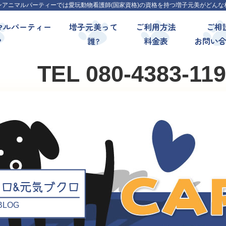
ンアニマルパーティーでは愛玩動物看護師(国家資格)の資格を持つ増子元美がどんな
マルパーティー
増子元美って
ご利用方法
ご相
?
誰?
料金表
お問い
TEL 080-4383-11
クロ&元気ブクロ
l BLOG