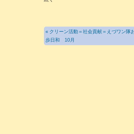
« クリーン活動＝社会貢献＝えづワン隊
歩日和 10月