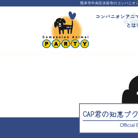
熊本市中央区水前寺のコンパニオ
コンパニオンアニ
とは
CAP君の知恵ブ
Officia