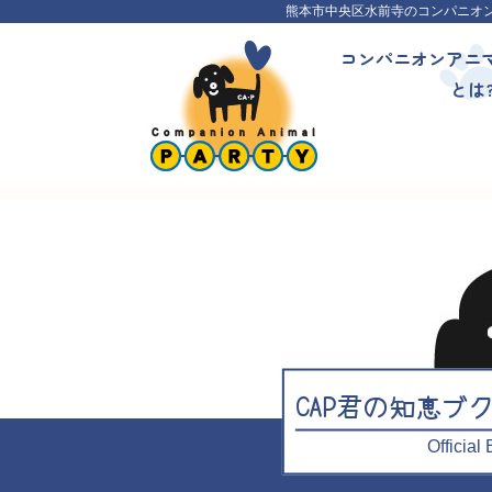
熊本市中央区水前寺のコンパニオ
コンパニオンアニ
とは
CAP君の知恵ブ
Officia