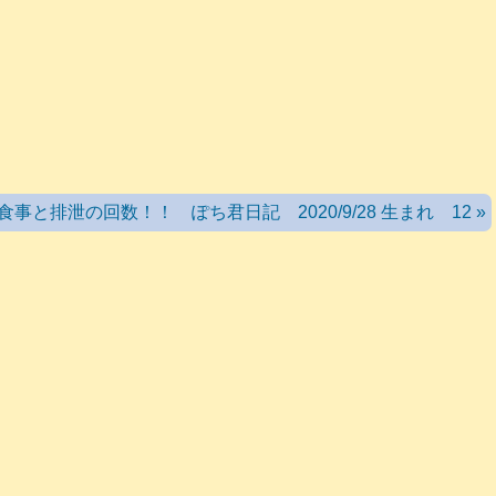
え
O
食事と排泄の回数！！ ぽち君日記 2020/9/28 生まれ 12 »