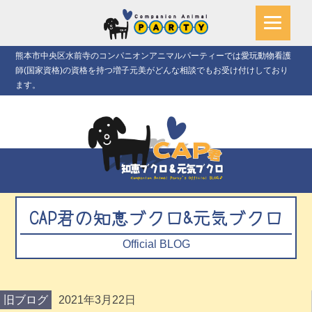
熊本市中央区水前寺のコンパニオンアニマルパーティーでは愛玩動物看護
師(国家資格)の資格を持つ増子元美がどんな相談でもお受け付けしており
ます。
CAP君の知恵ブクロ&元気ブクロ
Official BLOG
旧ブログ
2021年3月22日