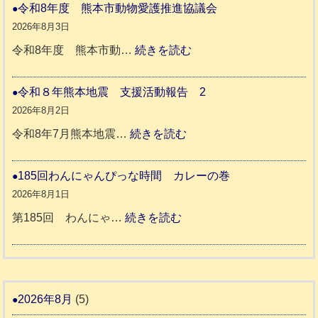
本
災
令和8年度 熊本市動物愛護推進協議会
地
ペ
2026年8月3日
震
ッ
:
令和8年度 熊本市動…
続きを読む
ト
令
支
一
和
令和８年熊本地震 支援活動報告 2
援
時
8
2026年8月2日
活
預
年
:
令和8年7月熊本地震…
続きを読む
動
か
度
令
報
り
和
185回わんにゃんぴっな時間 カレーの巻
告
支
熊
８
2026年8月1日
3
援
本
年
:
第185回 わんにゃ…
続きを読む
始
市
熊
1
ま
動
本
8
り
物
地
5
ま
愛
震
回
2026年8月
(5)
す
護
わ