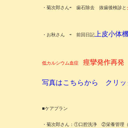
・菊次郎さん⇨ 歯石除去 抜歯後検診と
上皮小体
・お秋さん ⇨ 前回日記
痙攣発作再発
低カルシウム血症
写真はこちらから クリッ
■ケアプラン
・菊次郎さん：①口腔洗浄 ②栄養管理