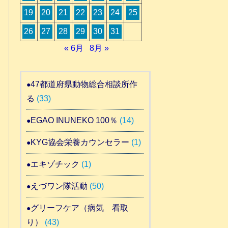
19
20
21
22
23
24
25
26
27
28
29
30
31
« 6月
8月 »
47都道府県動物総合相談所作
る
(33)
EGAO INUNEKO 100％
(14)
KYG協会栄養カウンセラー
(1)
エキゾチック
(1)
えづワン隊活動
(50)
グリーフケア（病気 看取
り）
(43)