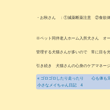
・お秋さん ：①減薬断薬注意 ②食欲
※ペット同伴老人ホーム入所犬さん オ
管理する犬猫さんが多いので 常に目を
引き続き 犬猫さんの心身のケアマネー
« ゴロゴロしたり走ったり 心も体
小さなメイちゃん日記 4