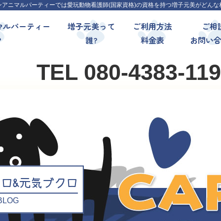
ンアニマルパーティーでは愛玩動物看護師(国家資格)の資格を持つ増子元美がどんな
マルパーティー
増子元美って
ご利用方法
ご相
?
誰?
料金表
お問い
TEL 080-4383-11
クロ&元気ブクロ
l BLOG