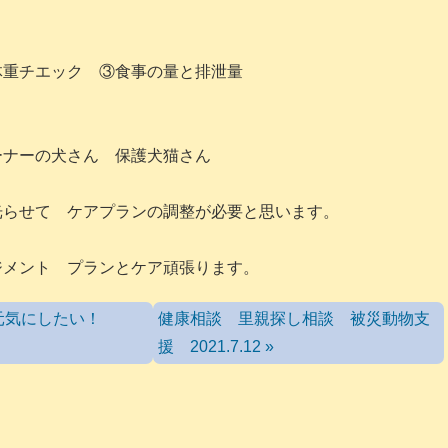
体重チエック ③食事の量と排泄量
ーナーの犬さん 保護犬猫さん
光らせて ケアプランの調整が必要と思います。
ジメント プランとケア頑張ります。
も元気にしたい！
健康相談 里親探し相談 被災動物支
援 2021.7.12 »