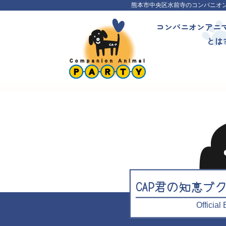
熊本市中央区水前寺のコンパニオ
コンパニオンアニ
とは
CAP君の知恵ブ
Officia