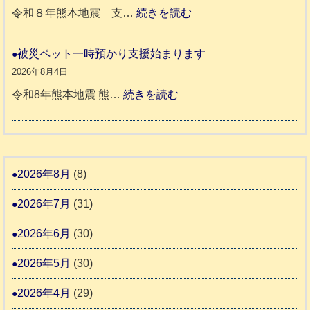
震
ペ
:
令和８年熊本地震 支…
続きを読む
市
宇
ッ
令
城
ト
和
被災ペット一時預かり支援始まります
氷
市
同
８
2026年8月4日
川
宇
伴
年
:
令和8年熊本地震 熊…
続きを読む
町
土
老
熊
被
5
市
人
本
災
リ
ホ
地
ペ
ッ
ー
震
ッ
2026年8月
(8)
キ
ム
ト
ー
日
2026年7月
(31)
支
一
さ
記
援
時
2026年6月
(30)
ん
1
活
預
4
6
2026年5月
(30)
動
か
4
報
り
2026年4月
(29)
告
支