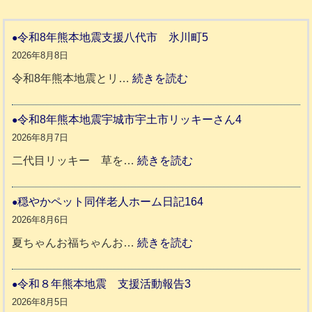
令和8年熊本地震支援八代市 氷川町5
2026年8月8日
:
令和8年熊本地震とリ…
続きを読む
令
和
令和8年熊本地震宇城市宇土市リッキーさん4
8
2026年8月7日
年
:
二代目リッキー 草を…
続きを読む
熊
令
本
和
穏やかペット同伴老人ホーム日記164
地
8
2026年8月6日
震
年
:
夏ちゃんお福ちゃんお…
続きを読む
支
熊
穏
援
本
や
令和８年熊本地震 支援活動報告3
八
地
か
2026年8月5日
代