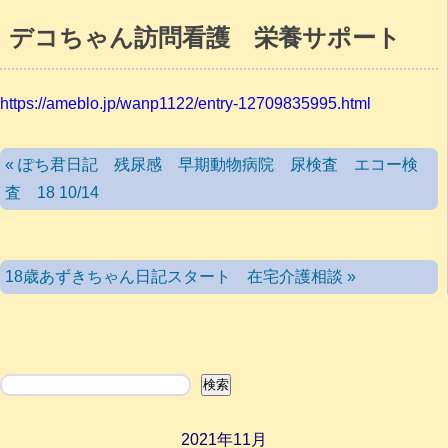
デコちゃん訪問看護 栄養サポート
https://ameblo.jp/wanp1122/entry-12709835995.html
« ぽち君日記 残尿感 早期動物病院 尿検査 エコー検
査 18 10/14
18歳あずきちゃん日記スタート 在宅介護相談 »
検索
検索
2021年11月