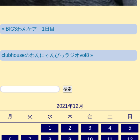
« BIG3わんケア 1日目
clubhouseのわんにゃんぴっラジオvol8 »
検索
検索
2021年12月
月
火
水
木
金
土
日
1
2
3
4
5
6
7
8
9
10
11
12