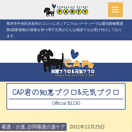
熊本市中央区水前寺のコンパニオンアニマルパーティーでは愛玩動物看護
師(国家資格)の資格を持つ増子元美がどんな相談でもお受け付けしており
ます。
CAP君の知恵ブクロ&元気ブクロ
Official BLOG
看護・介護
,
訪問看護介護ケア
2021年12月25日