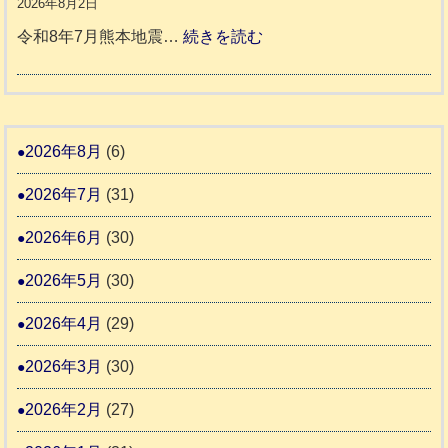
8
2026年8月2日
1
活
預
年
:
令和8年7月熊本地震…
続きを読む
6
動
か
度
令
4
報
り
和
告
支
熊
８
3
援
本
年
2026年8月
(6)
始
市
熊
ま
2026年7月
(31)
動
本
り
物
地
2026年6月
(30)
ま
愛
震
す
2026年5月
(30)
護
推
支
2026年4月
(29)
進
援
協
2026年3月
(30)
活
議
動
2026年2月
(27)
会
報