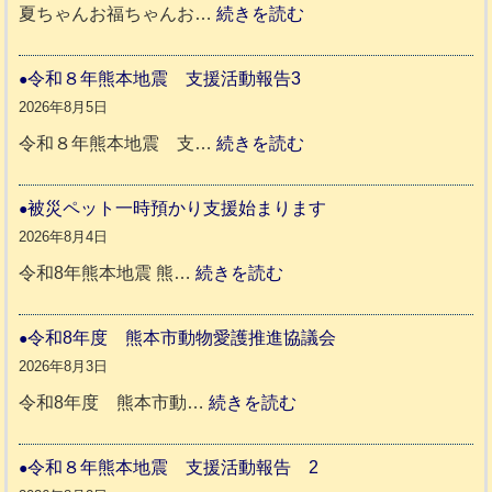
:
夏ちゃんお福ちゃんお…
続きを読む
穏
や
令和８年熊本地震 支援活動報告3
か
2026年8月5日
ペ
:
令和８年熊本地震 支…
続きを読む
ッ
令
ト
和
被災ペット一時預かり支援始まります
同
８
2026年8月4日
伴
年
:
令和8年熊本地震 熊…
続きを読む
老
熊
被
人
本
災
令和8年度 熊本市動物愛護推進協議会
ホ
地
ペ
2026年8月3日
ー
震
ッ
:
令和8年度 熊本市動…
続きを読む
ム
ト
令
日
支
一
和
令和８年熊本地震 支援活動報告 2
記
援
時